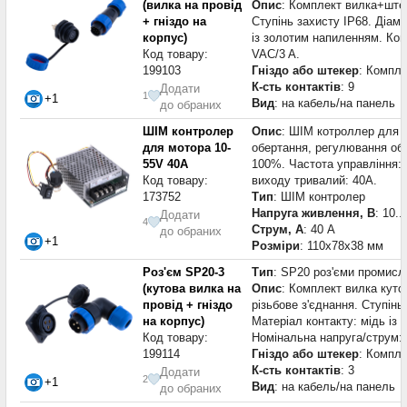
(вилка на провід
Опис
: Комплект вилка+штеке
+ гніздо на
Ступінь захисту IP68. Діаме
корпус)
із золотим напиленням. Кон
Код товару:
VAC/3 A.
199103
Гніздо або штекер
: Компле
К-сть контактів
: 9
Додати
1
+1
Вид
: на кабель/на панель
до обраних
ШІМ контролер
Опис
: ШІМ котроллер для 
для мотора 10-
обертання, регулювання обе
55V 40A
100%. Частота управління: 1
Код товару:
виходу тривалий: 40A.
173752
Тип
: ШІМ контролер
Напруга живлення, В
: 10.
Додати
4
Струм, А
: 40 А
до обраних
+1
Розміри
: 110x78x38 мм
Роз'єм SP20-3
Тип
: SP20 роз'єми промисл
(кутова вилка на
Опис
: Комплект вилка кутов
провід + гніздо
різьбове з'єднання. Ступінь
на корпус)
Матеріал контакту: мідь із
Код товару:
Номінальна напруга/струм: 
199114
Гніздо або штекер
: Компле
К-сть контактів
: 3
Додати
2
+1
Вид
: на кабель/на панель
до обраних