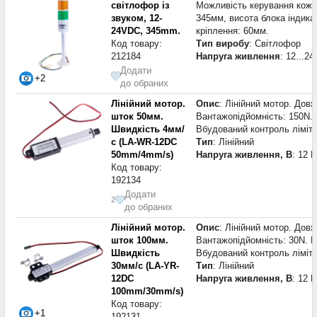
світлофор із
Можливість керування кожн
звуком, 12-
345мм, висота блока індикац
24VDC, 345mm.
кріплення: 60мм.
Код товару:
Тип виробу
: Світлофор
212184
Напруга живлення
: 12...2
Додати
+2
до обраних
Лінійний мотор.
Опис
: Лінійний мотор. Дов
шток 50мм.
Вантажопідйомність: 150N. 
Швидкість 4мм/
Вбудований контроль ліміту
с (LA-WR-12DC
Тип
: Лінійний
50mm/4mm/s)
Напруга живлення, В
: 12 В
Код товару:
192134
Додати
2
до обраних
Лінійний мотор.
Опис
: Лінійний мотор. Дов
шток 100мм.
Вантажопідйомність: 30N. Н
Швидкість
Вбудований контроль ліміту
30мм/с (LA-YR-
Тип
: Лінійний
12DC
Напруга живлення, В
: 12 В
100mm/30mm/s)
Код товару:
+1
192131