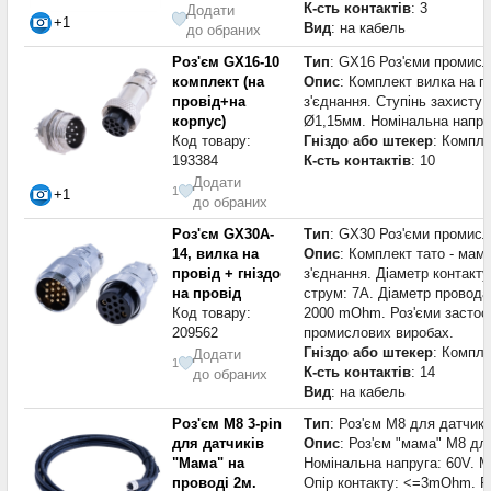
К-сть контактів
: 3
Додати
+1
Вид
: на кабель
до обраних
Роз'єм GX16-10
Тип
: GX16 Роз'єми промисл
комплект (на
Опис
: Комплект вилка на пр
провід+на
з'єднання. Ступінь захисту 
корпус)
Ø1,15мм. Номінальна напруг
Код товару:
Гніздо або штекер
: Компле
193384
К-сть контактів
: 10
Додати
1
+1
до обраних
Роз'єм GX30A-
Тип
: GX30 Роз'єми промисл
14, вилка на
Опис
: Комплект тато - мама
провід + гніздо
з'єднання. Діаметр контакт
на провід
струм: 7A. Діаметр провода
Код товару:
2000 mOhm. Роз'єми застосо
209562
промислових виробах.
Гніздо або штекер
: Компле
Додати
1
К-сть контактів
: 14
до обраних
Вид
: на кабель
Роз'єм M8 3-pin
Тип
: Роз'єм M8 для датчикі
для датчиків
Опис
: Роз'єм "мама" М8 для
"Мама" на
Номінальна напруга: 60V. М
проводі 2м.
Опір контакту: <=3mOhm. Ро