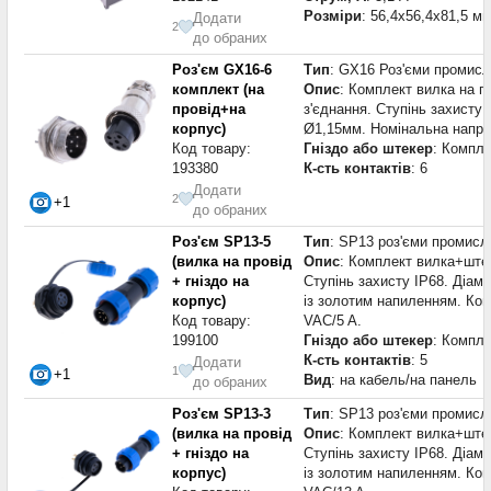
Розміри
: 56,4x56,4x81,5 м
Додати
2
до обраних
Роз'єм GX16-6
Тип
: GX16 Роз'єми промисл
комплект (на
Опис
: Комплект вилка на пр
провід+на
з'єднання. Ступінь захисту 
корпус)
Ø1,15мм. Номінальна напруг
Код товару:
Гніздо або штекер
: Компле
193380
К-сть контактів
: 6
Додати
2
+1
до обраних
Роз'єм SP13-5
Тип
: SP13 роз'єми промисл
(вилка на провід
Опис
: Комплект вилка+штеке
+ гніздо на
Ступінь захисту IP68. Діаме
корпус)
із золотим напиленням. Кон
Код товару:
VAC/5 A.
199100
Гніздо або штекер
: Компле
К-сть контактів
: 5
Додати
1
+1
Вид
: на кабель/на панель
до обраних
Роз'єм SP13-3
Тип
: SP13 роз'єми промисл
(вилка на провід
Опис
: Комплект вилка+штек
+ гніздо на
Ступінь захисту IP68. Діаме
корпус)
із золотим напиленням. Кон