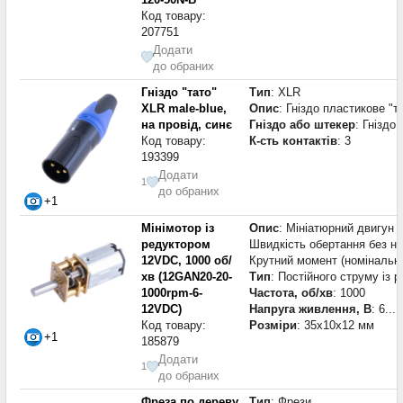
Код товару:
207751
Додати
до обраних
Гніздо "тато"
Тип
: XLR
XLR male-blue,
Опис
: Гніздо пластикове "та
на провід, синє
Гніздо або штекер
: Гніздо
Код товару:
К-сть контактів
: 3
193399
Додати
1
до обраних
+1
Мінімотор із
Опис
: Мініатюрний двигун 
редуктором
Швидкість обертання без на
12VDC, 1000 об/
Крутний момент (номінальне
хв (12GAN20-20-
Тип
: Постійного струму із 
1000rpm-6-
Частота, об/хв
: 1000
12VDC)
Напруга живлення, В
: 6...
Код товару:
Розміри
: 35x10x12 мм
+1
185879
Додати
1
до обраних
Фреза по дереву
Тип
: Фрези