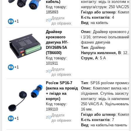
кабель)
контакту: мідь із золотим 
Код товару:
напруга/струм: 250 VAC/25 
185893
Гніздо або штекер
: Компле
К-сть контактів
: 4
Додати
2
+1
Вид
: на кабель
до обраних
Драйвер
Опис
: Драйвер крокового дв
крокового
і 1/16; оптично ізольований 
двигуна HY-
фазних двигунів
DIV268N-5A
Тип
: Драйвер
(TB6600)
Напруга живлення, В
: 12..
Код товару:
Струм, А
: 5 А
101911
+1
Додати
3
до обраних
Роз'єм SP16-7
Тип
: SP16 роз'єми промисл
(вилка на провід
Опис
: Комплект вилка на пр
+ гніздо на
з'єднання. Ступінь захисту 
корпус)
контакту: мідь із напиленн
Код товару:
250 VAC/5 A. Ущільнювальне
199110
16 мм.
Гніздо або штекер
: Компле
Додати
2
+1
К-сть контактів
: 7
до обраних
Вид
: на кабель/на панель