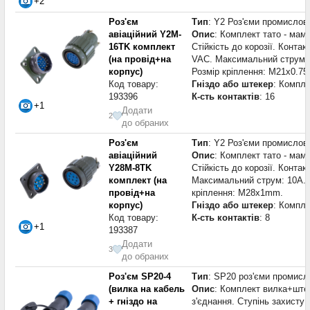
+2
Роз'єм
Тип
: Y2 Роз'єми промислові
авіаційний Y2M-
Опис
: Комплект тато - мама
16TK комплект
Стійкість до корозії. Конта
(на провід+на
VAC. Максимальний струм: 
корпус)
Розмір кріплення: M21x0.7
Код товару:
Гніздо або штекер
: Компле
193396
К-сть контактів
: 16
+1
Додати
2
до обраних
Роз'єм
Тип
: Y2 Роз'єми промислові
авіаційний
Опис
: Комплект тато - мама
Y28M-8TK
Стійкість до корозії. Конта
комплект (на
Максимальний струм: 10A. 
провід+на
кріплення: M28x1mm.
корпус)
Гніздо або штекер
: Компле
Код товару:
К-сть контактів
: 8
+1
193387
Додати
3
до обраних
Роз'єм SP20-4
Тип
: SP20 роз'єми промисл
(вилка на кабель
Опис
: Комплект вилка+штек
+ гніздо на
з'єднання. Ступінь захисту 