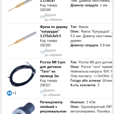
3.175x1x7
7мм. Діаметр хвостовика: 3
Код товару:
Діаметр свердла
: 1 мм
192184
Додати
2
до обраних
Фреза по дереву
Тип
: Фрези
"кукурудза"
Опис
: Фреза "Кукурудза". 
3.175x0.8x5.5
5,5 мм. Діаметр хвостовика
Код товару:
дерево.
192182
Діаметр свердла
: 0,8 мм
Додати
1
до обраних
Роз'єм M8 3-pin
Тип
: Роз'єм M8 для датчикі
для датчиків
Опис
: Роз'єм "тато" прямий
"Тато" на
Номінальна напруга: 60V. М
проводі 2м.
Опір контакту: <=3mOhm. Ро
Код товару:
Гніздо або штекер
: Штекер
206317
К-сть контактів
: 3
Додати
+1
до обраних
Потенціометр
Номінал
: 3 кОм
лінійний з
Опис
: Однооборотний 290°,
регулювальною
металокераміка. Похибка: ±