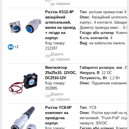
6
до обраних
Роз'єм XS12-4P
Тип
: роз'єми промислові X
авіаційний
Опис
: Авіаційний штепсель
штепсельний,
корпус, 4 контакти. Швидке
вилка на провід
Діаметр провода макс..: 6,
+ гніздо на
Гніздо або штекер
: Компле
корпус
К-сть контактів
: 4
Код товару:
Вид
: на кабель/на панель
+2
212187
Додати
2
до обраних
Вентилятор
Габаритні розміри, мм
: 2
25x25x10, 12VDC,
Напруга, В
: 12 DC
DC2510-12V
Потужність, Вт
: 1,2 Вт
Код товару:
Опис
: Підшипник ковзання 
202885
Додати
1
до обраних
Роз'єм YC8-6P
Тип
: YC8
комплект на
Опис
: Роз'єм круглий на п
провід+на
металевий. "Push-Pull" з'є
корпус
напруга: 30VDC.
Код товару:
Гніздо або штекер
: Компле