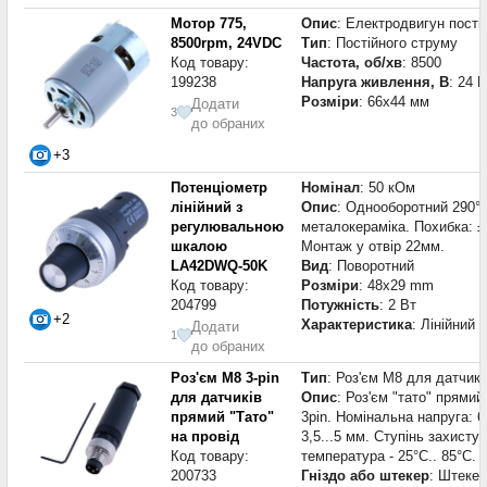
Мотор 775,
Опис
: Електродвигун постій
8500rpm, 24VDC
Тип
: Постійного струму
Код товару:
Частота, об/хв
: 8500
199238
Напруга живлення, В
: 24 В
Розміри
: 66x44 мм
Додати
3
до обраних
+3
Потенціометр
Номінал
: 50 кОм
лінійний з
Опис
: Однооборотний 290°,
регулювальною
металокераміка. Похибка: ±
шкалою
Монтаж у отвір 22мм.
LA42DWQ-50K
Вид
: Поворотний
Код товару:
Розміри
: 48x29 mm
204799
Потужність
: 2 Вт
+2
Характеристика
: Лінійний
Додати
1
до обраних
Роз'єм M8 3-pin
Тип
: Роз'єм M8 для датчикі
для датчиків
Опис
: Роз'єм "тато" прями
прямий "Тато"
3pin. Номінальна напруга: 
на провід
3,5...5 мм. Ступінь захист
Код товару:
температура - 25°C.. 85°C.
200733
Гніздо або штекер
: Штекер