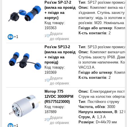
Роз'єм SP-17-2
Тип
: SP17 роз'єми промисл
(вилка на провід
Опис
: Комплект вилка на пр
+ гніздо на
з'єднання. Ступінь захисту 
корпус)
контакту: мідь із золотим н
Код товару:
роз'ємів: М20. Номінальна 
193363
Гніздо або штекер
: Компле
К-сть контактів
: 2
Додати
1
+1
до обраних
Роз'єм SP13-2
Тип
: SP13 роз'єми промисл
(вилка на провід
Опис
: Комплект вилка+штеке
+ гніздо на
Ступінь захисту IP68. Діаме
провід)
із золотим напиленням. Кон
Код товару:
VAC/13 A.
193369
Гніздо або штекер
: Компле
К-сть контактів
: 2
Додати
1
до обраних
Мотор 775
Опис
: Електродвигун постій
12VDC 3000RPM
Струм на холостих обертах
(RS775123000)
Тип
: Постійного струму
Код товару:
Частота, об/хв
: 3000
187889
Напруга живлення, В
: 12 В
Струм, А
: 1,3 А
Додати
2
Розміри
: D=44x70 мм
до обраних
+1