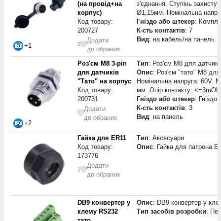
(на провід+на
з'єднання. Ступінь захисту 
корпус)
Ø1,15мм. Номінальна напруг
Код товару:
Гніздо або штекер
: Компле
200727
К-сть контактів
: 7
Вид
: на кабель/на панель
Додати
2
+1
до обраних
Роз'єм M8 3-pin
Тип
: Роз'єм M8 для датчикі
для датчиків
Опис
: Роз'єм "тато" М8 для
"Тато" на корпус
Номінальна напруга: 60V. М
Код товару:
мм. Опір контакту: <=3mOhm
200731
Гніздо або штекер
: Гніздо
К-сть контактів
: 3
Додати
Вид
: на панель
до обраних
+2
Гайка для ER11
Тип
: Аксесуари
Код товару:
Опис
: Гайка для патрона E
173776
Додати
1
до обраних
DB9 конвертер у
Опис
: DB9 конвертер у кле
клему RS232
Тип засобів розробки
: Пе
тато