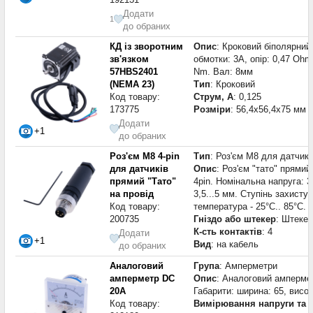
Додати
1
до обраних
КД із зворотним
Опис
: Кроковий біполярний 
зв'язком
обмотки: 3A, опір: 0,47 Ohm
57HBS2401
Nm. Вал: 8мм
(NEMA 23)
Тип
: Кроковий
Код товару:
Струм, А
: 0,125
173775
Розміри
: 56,4x56,4x75 мм
Додати
+1
до обраних
Роз'єм M8 4-pin
Тип
: Роз'єм M8 для датчикі
для датчиків
Опис
: Роз'єм "тато" прями
прямий "Тато"
4pin. Номінальна напруга: 
на провід
3,5...5 мм. Ступінь захист
Код товару:
температура - 25°C.. 85°C.
200735
Гніздо або штекер
: Штекер
К-сть контактів
: 4
Додати
+1
Вид
: на кабель
до обраних
Аналоговий
Група
: Амперметри
амперметр DC
Опис
: Аналоговий амперме
20A
Габарити: ширина: 65, висо
Код товару:
Вимірювання напруги та 