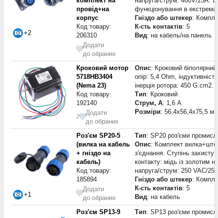
комплект на
напруга/струм: 400V/25A. В
провід+на
функціонування в екстрема
корпус
Гніздо або штекер
: Компле
Код товару:
К-сть контактів
: 5
+2
206310
Вид
: на кабель/на панель
Додати
до обраних
Кроковий мотор
Опис
: Кроковий біполярний 
5718HB3404
опір: 5,4 Ohm, індуктивніст
(Nema 23)
інерція ротора: 450 G.cm2.
Код товару:
Тип
: Кроковий
192140
Струм, А
: 1,6 А
Розміри
: 56,4x56,4x75,5 м
Додати
2
до обраних
Роз'єм SP20-5
Тип
: SP20 роз'єми промисл
(вилка на кабель
Опис
: Комплект вилка+штек
+ гніздо на
з'єднання. Ступінь захисту 
кабель)
контакту: мідь із золотим 
Код товару:
напруга/струм: 250 VAC/25 
185894
Гніздо або штекер
: Компле
К-сть контактів
: 5
Додати
+1
Вид
: на кабель
до обраних
Роз'єм SP13-9
Тип
: SP13 роз'єми промисл