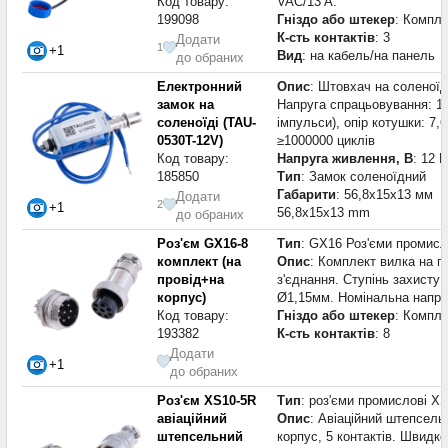
Код товару:
VAC/13 A.
199098
Гніздо або штекер
: Компле
К-сть контактів
: 3
Додати
1
+1
Вид
: на кабель/на панель
до обраних
Електронний
Опис
: Штовхач на соленоїд
замок на
Напруга спрацьовування: 1
соленоїді (TAU-
імпульси), опір котушки: 7
0530T-12V)
≥1000000 циклів
Код товару:
Напруга живлення, В
: 12 В
185850
Тип
: Замок соленоїдний
Габарити
: 56,8x15x13 мм
Додати
2
+1
56,8x15x13 mm
до обраних
Роз'єм GX16-8
Тип
: GX16 Роз'єми промисл
комплект (на
Опис
: Комплект вилка на пр
провід+на
з'єднання. Ступінь захисту 
корпус)
Ø1,15мм. Номінальна напруг
Код товару:
Гніздо або штекер
: Компле
193382
К-сть контактів
: 8
Додати
+1
до обраних
Роз'єм XS10-5R
Тип
: роз'єми промислові X
авіаційний
Опис
: Авіаційний штепсель
штепсельний
корпус, 5 контактів. Швидке