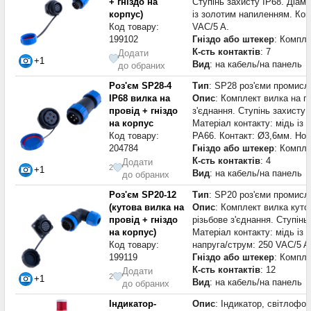
+ гніздо на
Ступінь захисту IP68. Діаме
корпус)
із золотим напиленням. Кон
Код товару:
VAC/5 A.
199102
Гніздо або штекер
: Компле
К-сть контактів
: 7
Додати
+1
Вид
: на кабель/на панель
до обраних
Роз'єм SP28-4
Тип
: SP28 роз'єми промисл
IP68 вилка на
Опис
: Комплект вилка на пр
провід + гніздо
з'єднання. Ступінь захисту 
на корпус
Матеріал контакту: мідь із
Код товару:
PA66. Контакт: Ø3,6мм. Ном
204784
Гніздо або штекер
: Компле
К-сть контактів
: 4
Додати
2
+1
Вид
: на кабель/на панель
до обраних
Роз'єм SP20-12
Тип
: SP20 роз'єми промисл
(кутова вилка на
Опис
: Комплект вилка кутов
провід + гніздо
різьбове з'єднання. Ступінь
на корпус)
Матеріал контакту: мідь із
Код товару:
напруга/струм: 250 VAC/5 A
199119
Гніздо або штекер
: Компле
К-сть контактів
: 12
Додати
2
+1
Вид
: на кабель/на панель
до обраних
Індикатор-
Опис
: Індикатор, світлофо