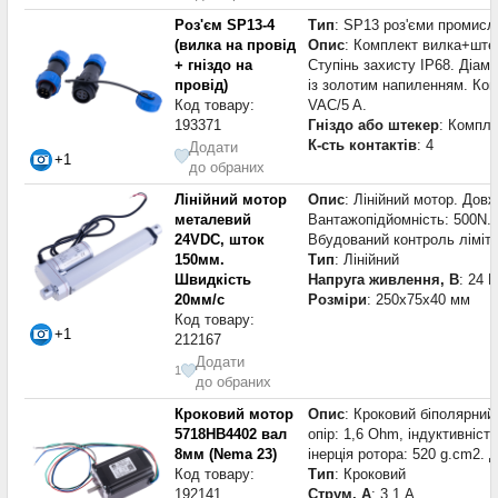
Роз'єм SP13-4
Тип
: SP13 роз'єми промисл
(вилка на провід
Опис
: Комплект вилка+штеке
+ гніздо на
Ступінь захисту IP68. Діаме
провід)
із золотим напиленням. Кон
Код товару:
VAC/5 A.
193371
Гніздо або штекер
: Компле
К-сть контактів
: 4
Додати
+1
до обраних
Лінійний мотор
Опис
: Лінійний мотор. Дов
металевий
Вантажопідйомність: 500N. 
24VDC, шток
Вбудований контроль ліміту
150мм.
Тип
: Лінійний
Швидкість
Напруга живлення, В
: 24 В
20мм/с
Розміри
: 250x75x40 мм
Код товару:
+1
212167
Додати
1
до обраних
Кроковий мотор
Опис
: Кроковий біполярний 
5718HB4402 вал
опір: 1,6 Ohm, індуктивніс
8мм (Nema 23)
інерція ротора: 520 g.cm2. 
Код товару:
Тип
: Кроковий
192141
Струм, А
: 3,1 А