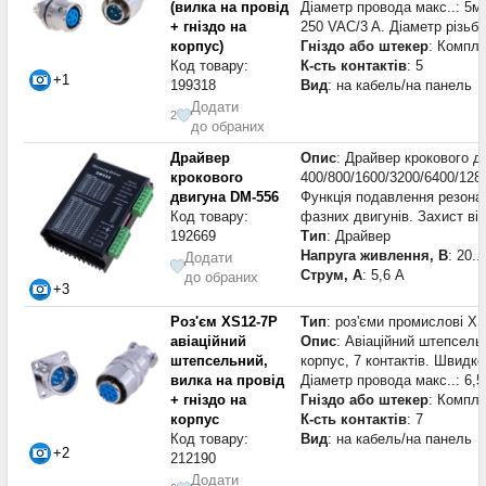
(вилка на провід
Діаметр провода макс..: 5м
+ гніздо на
250 VAC/3 A. Діаметр різьб
корпус)
Гніздо або штекер
: Компле
Код товару:
К-сть контактів
: 5
+1
199318
Вид
: на кабель/на панель
Додати
2
до обраних
Драйвер
Опис
: Драйвер крокового д
крокового
400/800/1600/3200/6400/128
двигуна DM-556
Функція подавлення резонан
Код товару:
фазних двигунів. Захист ві
192669
Тип
: Драйвер
Напруга живлення, В
: 20..
Додати
Струм, А
: 5,6 А
до обраних
+3
Роз'єм XS12-7P
Тип
: роз'єми промислові X
авіаційний
Опис
: Авіаційний штепсель
штепсельний,
корпус, 7 контактів. Швидке
вилка на провід
Діаметр провода макс..: 6,
+ гніздо на
Гніздо або штекер
: Компле
корпус
К-сть контактів
: 7
Код товару:
Вид
: на кабель/на панель
+2
212190
Додати