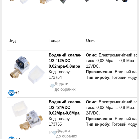
Вид
Товар
Опис
Водяний клапан
Опис
: Електромагнітний во
1/2 "12VDC
тиск: 0,02 Mpa ... 0,8 Mpa.
0,02mpa-0,8mpa
12VDC.
Код товару:
Призначення
: Водяний кл
173754
Тип виробу
: Готовий моду
Додати
6
до обраних
+1
Водяний клапан
Опис
: Електромагнітний во
1/2 "24VDC
тиск: 0,02 Mpa ... 0,8 Mpa.
0,02Mpa-0,8Mpa
24VDC.
Код товару:
Призначення
: Водяний кл
173755
Тип виробу
: Готовий моду
Додати
10
до обраних