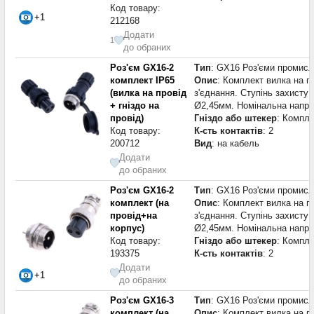
Код товару:
+1
212168
Додати
1
до обраних
Роз'єм GX16-2
Тип
: GX16 Роз'єми промисл
комплект IP65
Опис
: Комплект вилка на пр
(вилка на провід
з'єднання. Ступінь захисту 
+ гніздо на
Ø2,45мм. Номінальна напруг
провід)
Гніздо або штекер
: Компле
Код товару:
К-сть контактів
: 2
200712
Вид
: на кабель
Додати
до обраних
Роз'єм GX16-2
Тип
: GX16 Роз'єми промисл
комплект (на
Опис
: Комплект вилка на пр
провід+на
з'єднання. Ступінь захисту 
корпус)
Ø2,45мм. Номінальна напруг
Код товару:
Гніздо або штекер
: Компле
193375
К-сть контактів
: 2
Додати
+1
до обраних
Роз'єм GX16-3
Тип
: GX16 Роз'єми промисл
комплект (на
Опис
: Комплект вилка на пр