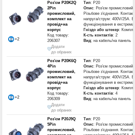
Роз'єм P20K2Q
Тип
: P20
2Pin
Опис
: Роз'єм промисловий н
промисловий,
Різьбове з'єднання. Контакт
комплект на
напруга/струм: 400V/25A. В
провід+на
функціонування в екстрема
корпус
Гніздо або штекер
: Компле
Код товару:
К-сть контактів
: 2
+2
206307
Вид
: на кабель/на панель
Додати
до обраних
Роз'єм P20K6Q
Тип
: P20
4Pin
Опис
: Роз'єм промисловий н
промисловий,
Різьбове з'єднання. Контакт
комплект на
напруга/струм: 400V/25A. В
провід+на
функціонування в екстрема
корпус
Гніздо або штекер
: Компле
Код товару:
К-сть контактів
: 4
+2
206309
Вид
: на кабель/на панель
Додати
до обраних
Роз'єм P20J9Q
Тип
: P20
5Pin
Опис
: Роз'єм промисловий н
промисловий,
Різьбове з'єднання. Контакт