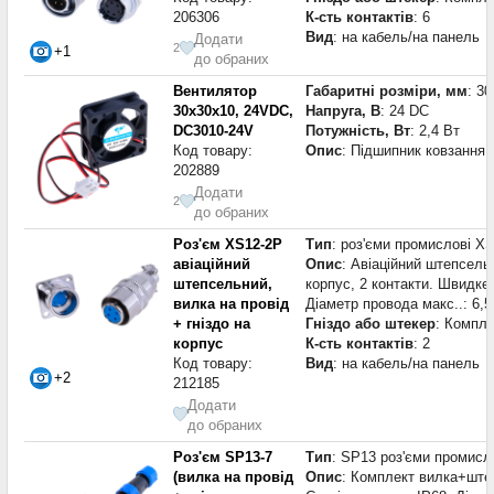
206306
К-сть контактів
: 6
Вид
: на кабель/на панель
Додати
2
+1
до обраних
Вентилятор
Габаритні розміри, мм
: 3
30x30x10, 24VDC,
Напруга, В
: 24 DC
DC3010-24V
Потужність, Вт
: 2,4 Вт
Код товару:
Опис
: Підшипник ковзання 
202889
Додати
2
до обраних
Роз'єм XS12-2P
Тип
: роз'єми промислові X
авіаційний
Опис
: Авіаційний штепсель
штепсельний,
корпус, 2 контакти. Швидке
вилка на провід
Діаметр провода макс..: 6,
+ гніздо на
Гніздо або штекер
: Компле
корпус
К-сть контактів
: 2
Код товару:
Вид
: на кабель/на панель
+2
212185
Додати
до обраних
Роз'єм SP13-7
Тип
: SP13 роз'єми промисл
(вилка на провід
Опис
: Комплект вилка+штеке