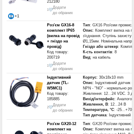
212180
Додати
1
до обраних
+1
Роз'єм GX16-8
Тип
: GX16 Роз'єми промисл
комплект IP65
Опис
: Комплект вилка на пр
(вилка на провід
з'єднання. Ступінь захисту 
+ гніздо на
Ø1,15мм. Номінальна напруг
провід)
Гніздо або штекер
: Компле
Код товару:
К-сть контактів
: 8
200719
Вид
: на кабель
Додати
1
до обраних
Індуктивний
Корпус
: 30x18x10 mm
датчик (TL-
Опис
: Індуктивний датчик 
W5MC1)
NPN - "NO" - нормально роз
Код товару:
Живлення: 12...24 VDC. 3 д
185885
Вихід/інтерфейс
: Аналого
Живлення, В
: 12...24 В
Додати
2
Температура, °С
: -25...+70
до обраних
Тип датчика
: Індуктивний 
Роз'єм GX20-12
Тип
: GX20 Роз'єми промисл
комплект на
Опис
: Комплект вилка на пр