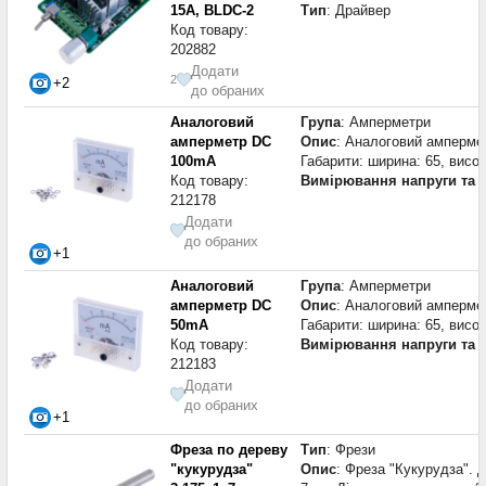
15A, BLDC-2
Тип
: Драйвер
Код товару:
202882
Додати
2
+2
до обраних
Аналоговий
Група
: Амперметри
амперметр DC
Опис
: Аналоговий амперме
100mA
Габарити: ширина: 65, висо
Код товару:
Вимірювання напруги та 
212178
Додати
до обраних
+1
Аналоговий
Група
: Амперметри
амперметр DC
Опис
: Аналоговий амперме
50mA
Габарити: ширина: 65, висо
Код товару:
Вимірювання напруги та 
212183
Додати
до обраних
+1
Фреза по дереву
Тип
: Фрези
"кукурудза"
Опис
: Фреза "Кукурудза". 