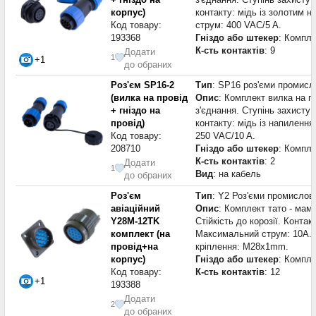
корпус)
контакту: мідь із золотим 
Код товару:
струм: 400 VAC/5 A.
193368
Гніздо або штекер
: Компле
К-сть контактів
: 9
Додати
1
+1
до обраних
Роз'єм SP16-2
Тип
: SP16 роз'єми промисл
(вилка на провід
Опис
: Комплект вилка на пр
+ гніздо на
з'єднання. Ступінь захисту 
провід)
контакту: мідь із напиленн
Код товару:
250 VAC/10 A.
208710
Гніздо або штекер
: Компле
К-сть контактів
: 2
Додати
1
Вид
: на кабель
до обраних
Роз'єм
Тип
: Y2 Роз'єми промислові
авіаційний
Опис
: Комплект тато - мама
Y28M-12TK
Стійкість до корозії. Конта
комплект (на
Максимальний струм: 10A. 
провід+на
кріплення: M28x1mm.
корпус)
Гніздо або штекер
: Компле
Код товару:
К-сть контактів
: 12
+1
193388
Додати
2
до обраних