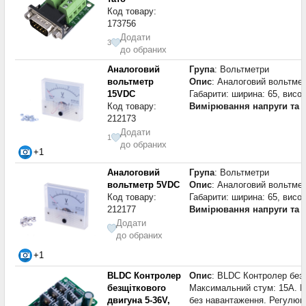
Код товару:
173756
Додати
3
до обраних
Аналоговий
Група
: Вольтметри
вольтметр
Опис
: Аналоговий вольтмет
15VDC
Габарити: ширина: 65, висо
Код товару:
Вимірювання напруги та 
212173
Додати
1
до обраних
+1
Аналоговий
Група
: Вольтметри
вольтметр 5VDC
Опис
: Аналоговий вольтмет
Код товару:
Габарити: ширина: 65, висо
212177
Вимірювання напруги та 
Додати
до обраних
+1
BLDC Контролер
Опис
: BLDC Контролер безщ
безщіткового
Максимальний стум: 15А. М
двигуна 5-36V,
без навантаження. Регулюв