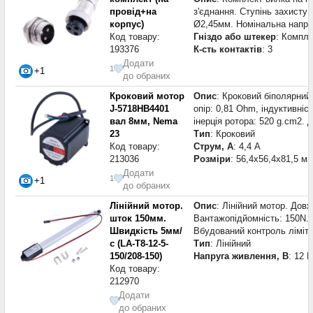
провід+на
з'єднання. Ступінь захисту 
корпус)
Ø2,45мм. Номінальна напруг
Код товару:
Гніздо або штекер
: Компле
193376
К-сть контактів
: 3
Додати
1
+1
до обраних
Кроковий мотор
Опис
: Кроковий біполярний 
J-5718HB4401
опір: 0,81 Ohm, індуктивні
вал 8мм, Nema
інерція ротора: 520 g.cm2. 
23
Тип
: Кроковий
Код товару:
Струм, А
: 4,4 А
213036
Розміри
: 56,4x56,4x81,5 м
Додати
1
+1
до обраних
Лінійний мотор.
Опис
: Лінійний мотор. Дов
шток 150мм.
Вантажопідйомність: 150N. 
Швидкість 5мм/
Вбудований контроль ліміту
с (LA-T8-12-5-
Тип
: Лінійний
150/208-150)
Напруга живлення, В
: 12 В
Код товару:
212970
Додати
до обраних