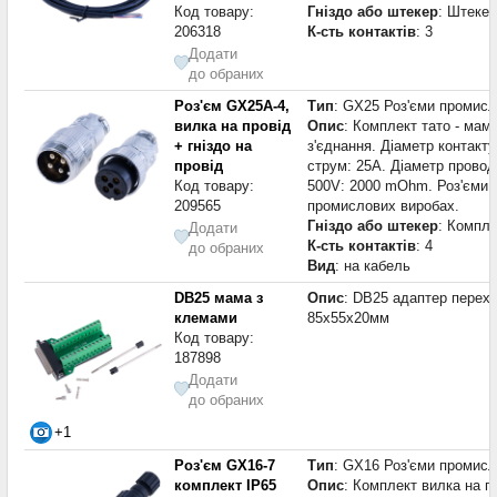
Код товару:
Гніздо або штекер
: Штекер
206318
К-сть контактів
: 3
Додати
до обраних
Роз'єм GX25A-4,
Тип
: GX25 Роз'єми промисл
вилка на провід
Опис
: Комплект тато - мама
+ гніздо на
з'єднання. Діаметр контакт
провід
струм: 25A. Діаметр провод
Код товару:
500V: 2000 mOhm. Роз'єми з
209565
промислових виробах.
Гніздо або штекер
: Компле
Додати
К-сть контактів
: 4
до обраних
Вид
: на кабель
DB25 мама з
Опис
: DB25 адаптер перехі
клемами
85x55x20мм
Код товару:
187898
Додати
до обраних
+1
Роз'єм GX16-7
Тип
: GX16 Роз'єми промисл
комплект IP65
Опис
: Комплект вилка на пр