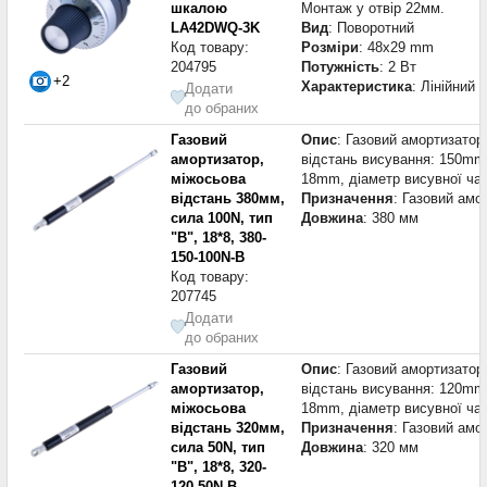
шкалою
Монтаж у отвір 22мм.
LA42DWQ-3K
Вид
: Поворотний
Код товару:
Розміри
: 48x29 mm
204795
Потужність
: 2 Вт
+2
Характеристика
: Лінійний
Додати
до обраних
Газовий
Опис
: Газовий амортизатор
амортизатор,
відстань висування: 150mm,
міжосьова
18mm, діаметр висувної ча
відстань 380мм,
Призначення
: Газовий амо
сила 100N, тип
Довжина
: 380 мм
"B", 18*8, 380-
150-100N-B
Код товару:
207745
Додати
до обраних
Газовий
Опис
: Газовий амортизатор
амортизатор,
відстань висування: 120mm,
міжосьова
18mm, діаметр висувної ча
відстань 320мм,
Призначення
: Газовий амо
сила 50N, тип
Довжина
: 320 мм
"B", 18*8, 320-
120-50N-B