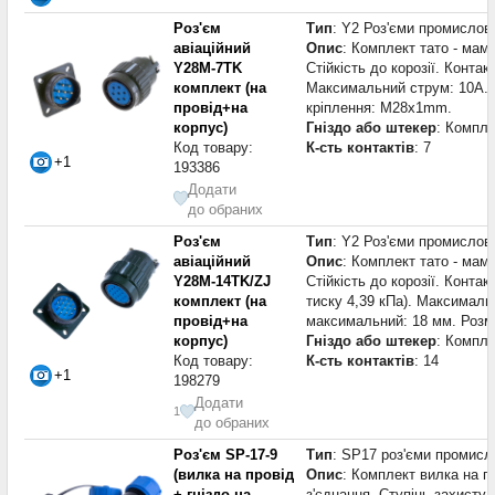
Роз'єм
Тип
: Y2 Роз'єми промислові
авіаційний
Опис
: Комплект тато - мама
Y28M-7TK
Стійкість до корозії. Конта
комплект (на
Максимальний струм: 10A. 
провід+на
кріплення: M28x1mm.
корпус)
Гніздо або штекер
: Компле
Код товару:
К-сть контактів
: 7
+1
193386
Додати
до обраних
Роз'єм
Тип
: Y2 Роз'єми промислові
авіаційний
Опис
: Комплект тато - мама
Y28M-14TK/ZJ
Стійкість до корозії. Конта
комплект (на
тиску 4,39 кПа). Максималь
провід+на
максимальний: 18 мм. Розм
корпус)
Гніздо або штекер
: Компле
Код товару:
К-сть контактів
: 14
+1
198279
Додати
1
до обраних
Роз'єм SP-17-9
Тип
: SP17 роз'єми промисл
(вилка на провід
Опис
: Комплект вилка на пр
+ гніздо на
з'єднання. Ступінь захисту 