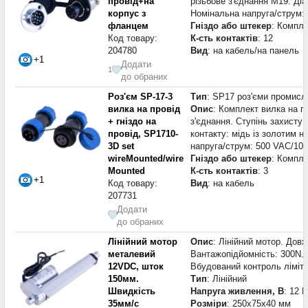
провід+на
різьбове з'єднання М19. Ді
корпус з
Номінальна напруга/струм:
фланцем
Гніздо або штекер
: Компле
Код товару:
К-сть контактів
: 12
204780
Вид
: на кабель/на панель
+1
Додати
1
до обраних
Роз'єм SP-17-3
Тип
: SP17 роз'єми промисл
вилка на провід
Опис
: Комплект вилка на пр
+ гніздо на
з'єднання. Ступінь захисту 
провід, SP1710-
контакту: мідь із золотим 
3D set
напруга/струм: 500 VAC/10 
wireMounted/wire
Гніздо або штекер
: Компле
Mounted
К-сть контактів
: 3
+1
Код товару:
Вид
: на кабель
207731
Додати
до обраних
Лінійний мотор
Опис
: Лінійний мотор. Дов
металевий
Вантажопідйомність: 300N. 
12VDC, шток
Вбудований контроль ліміту
150мм.
Тип
: Лінійний
Швидкість
Напруга живлення, В
: 12 В
35мм/с
Розміри
: 250x75x40 мм