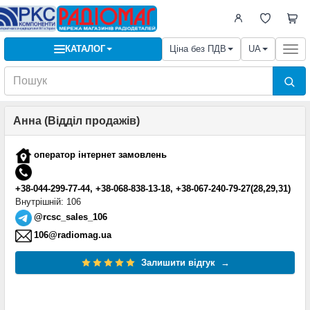
КАТАЛОГ
Ціна без ПДВ
UA
Togg
navi
Анна (
Відділ продажів
)
оператор інтернет замовлень
+38-044-299-77-44, +38-068-838-13-18, +38-067-240-79-27(28,29,31)
Внутрішній: 106
@rcsc_sales_106
106@radiomag.ua
Залишити відгук
→