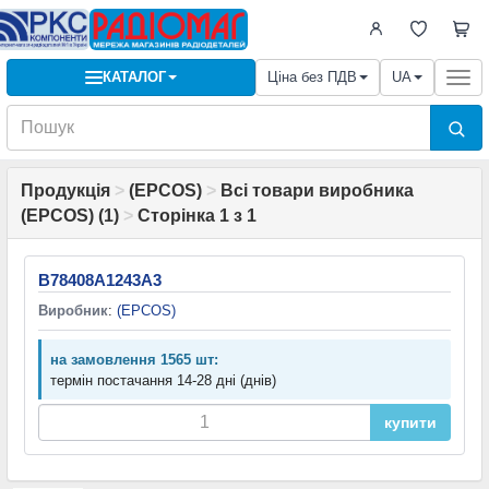
КАТАЛОГ
Ціна без ПДВ
UA
Togg
navi
Продукція
>
(EPCOS)
>
Всі товари виробника
(EPCOS) (1)
>
Сторінка 1 з 1
B78408A1243A3
Виробник
:
(EPCOS)
на замовлення 1565 шт:
термін постачання 14-28 дні (днів)
купити