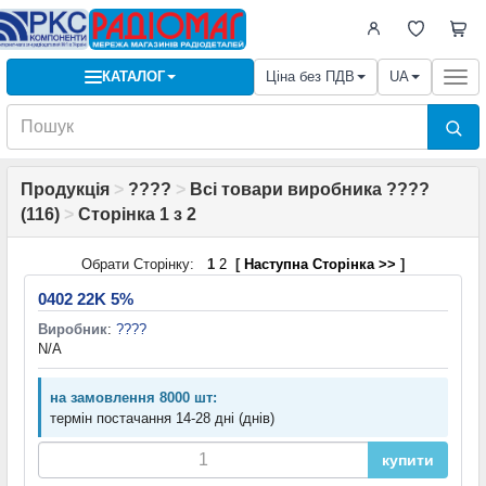
КАТАЛОГ
Ціна без ПДВ
UA
Togg
navi
Продукція
>
????
>
Всі товари виробника ????
(116)
>
Сторінка 1 з 2
Обрати Сторінку:
1
2
[
Наступна Сторінка >>
]
0402 22K 5%
Виробник
:
????
N/A
на замовлення 8000 шт:
термін постачання 14-28 дні (днів)
купити