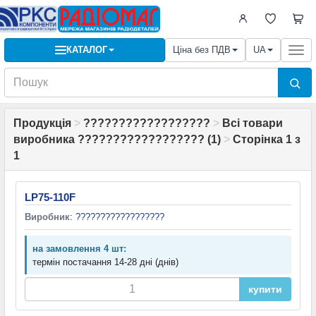
КАТАЛОГ
Ціна без ПДВ
UA
Togg
navi
Продукція
>
??????????????????
>
Всі товари
виробника ?????????????????? (1)
>
Сторінка 1 з
1
LP75-110F
Виробник
:
??????????????????
на замовлення 4 шт:
термін постачання 14-28 дні (днів)
купити