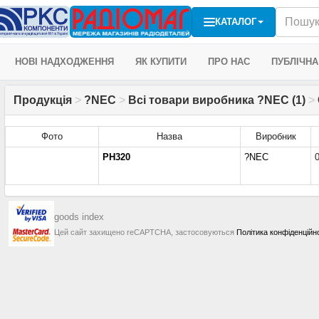
КАТАЛОГ
НОВІ НАДХОДЖЕННЯ
ЯК КУПИТИ
ПРО НАС
ПУБЛІЧНА
Продукція
>
?NEC
>
Всі товари виробника ?NEC (1)
>
Фото
Назва
Виробник
PH320
?NEC
goods index
Цей сайт захищено reCAPTCHA, застосовуються
Політика конфіденційн