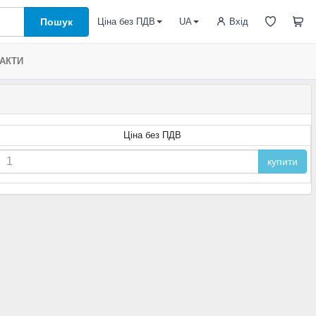
Пошук
Вхід
Ціна без ПДВ
UA
АКТИ
Ціна без ПДВ
купити