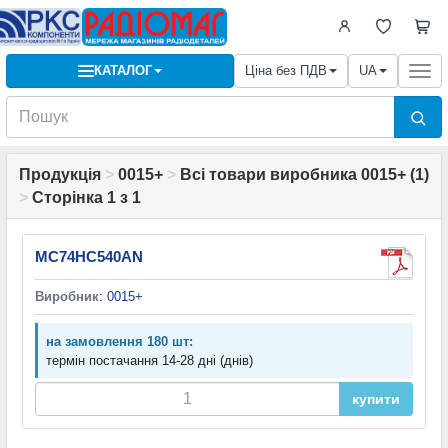
КАТАЛОГ
Ціна без ПДВ
UA
Togg
navi
Продукція
>
0015+
>
Всі товари виробника 0015+ (1)
>
Сторінка 1 з 1
MC74HC540AN
Виробник
:
0015+
на замовлення 180 шт:
термін постачання 14-28 дні (днів)
купити