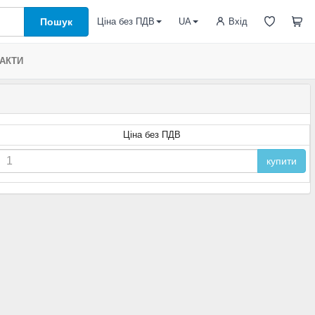
Пошук
Вхід
Ціна без ПДВ
UA
АКТИ
Ціна без ПДВ
купити