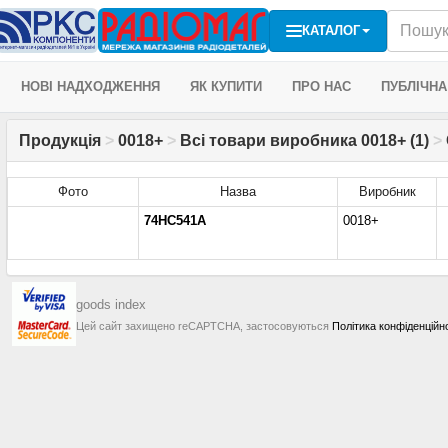
КАТАЛОГ
НОВІ НАДХОДЖЕННЯ
ЯК КУПИТИ
ПРО НАС
ПУБЛІЧНА
Продукція
>
0018+
>
Всі товари виробника 0018+ (1)
>
Фото
Назва
Виробник
74HC541A
0018+
goods index
Цей сайт захищено reCAPTCHA, застосовуються
Політика конфіденційн