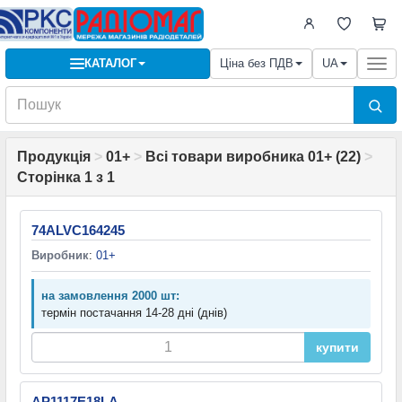
КАТАЛОГ
Ціна без ПДВ
UA
Togg
navi
Продукція
>
01+
>
Всі товари виробника 01+ (22)
>
Сторінка 1 з 1
74ALVC164245
Виробник
:
01+
на замовлення 2000 шт:
термін постачання 14-28 дні (днів)
купити
AP1117E18LA