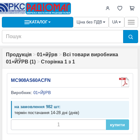
КАТАЛОГ
Ціна без ПДВ
UA
Togg
navi
Продукція
>
01+йўрв
>
Всі товари виробника
01+ЙЎРВ (1)
>
Сторінка 1 з 1
MC908AS60ACFN
Виробник
:
01+ЙўРВ
на замовлення 982 шт:
термін постачання 14-28 дні (днів)
купити