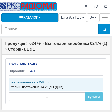
КАТАЛОГ
Ціна без ПДВ
UA
Togg
navi
Продукція
>
0247+
>
Всі товари виробника 0247+ (1)
>
Сторінка 1 з 1
1821-1686TR-4B
Виробник
:
0247+
на замовлення 2750 шт:
термін постачання 14-28 дні (днів)
купити