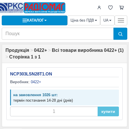
КАТАЛОГ
Ціна без ПДВ
UA
Togg
navi
Продукція
>
0422+
>
Всі товари виробника 0422+ (1)
>
Сторінка 1 з 1
NCP303LSN28T1.ON
Виробник
:
0422+
на замовлення 1026 шт:
термін постачання 14-28 дні (днів)
купити