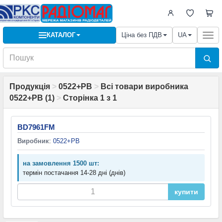
КАТАЛОГ
Ціна без ПДВ
UA
Togg
navi
Продукція
>
0522+PB
>
Всі товари виробника
0522+PB (1)
>
Сторінка 1 з 1
BD7961FM
Виробник
:
0522+PB
на замовлення 1500 шт:
термін постачання 14-28 дні (днів)
купити