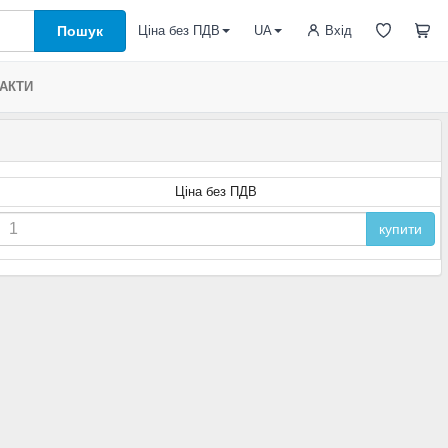
Пошук
Вхід
Ціна без ПДВ
UA
АКТИ
Ціна без ПДВ
купити