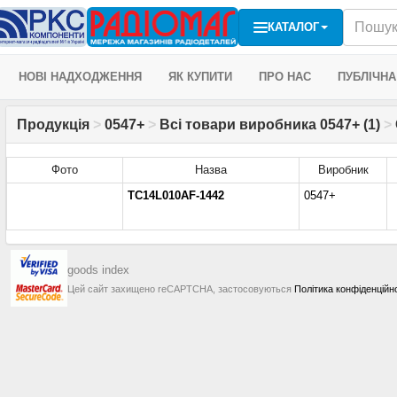
КАТАЛОГ
НОВІ НАДХОДЖЕННЯ
ЯК КУПИТИ
ПРО НАС
ПУБЛІЧНА
Продукція
>
0547+
>
Всі товари виробника 0547+ (1)
>
Фото
Назва
Виробник
TC14L010AF-1442
0547+
goods index
Цей сайт захищено reCAPTCHA, застосовуються
Політика конфіденційн