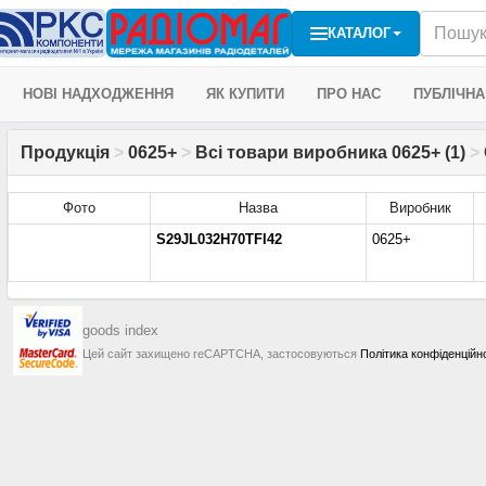
КАТАЛОГ
НОВІ НАДХОДЖЕННЯ
ЯК КУПИТИ
ПРО НАС
ПУБЛІЧНА
Продукція
>
0625+
>
Всі товари виробника 0625+ (1)
>
Фото
Назва
Виробник
S29JL032H70TFI42
0625+
goods index
Цей сайт захищено reCAPTCHA, застосовуються
Політика конфіденційн