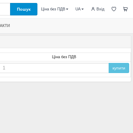
Пошук
Вхід
Ціна без ПДВ
UA
АКТИ
Ціна без ПДВ
купити