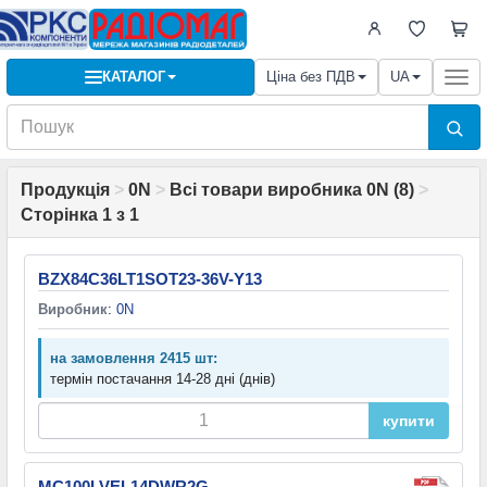
КАТАЛОГ
Ціна без ПДВ
UA
Togg
navi
Продукція
>
0N
>
Всі товари виробника 0N (8)
>
Сторінка 1 з 1
BZX84C36LT1SOT23-36V-Y13
Виробник
:
0N
на замовлення 2415 шт:
термін постачання 14-28 дні (днів)
купити
MC100LVEL14DWR2G