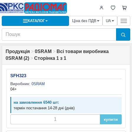
КАТАЛОГ
Ціна без ПДВ
UA
Togg
navi
Продукція
>
0SRAM
>
Всі товари виробника
0SRAM (2)
>
Сторінка 1 з 1
SFH323
Виробник
:
0SRAM
04+
на замовлення 6540 шт:
термін постачання 14-28 дні (днів)
купити