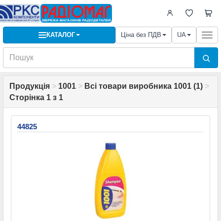
КАТАЛОГ
Ціна без ПДВ
UA
Togg
navi
Продукція
>
1001
>
Всі товари виробника 1001 (1)
>
Сторінка 1 з 1
44825