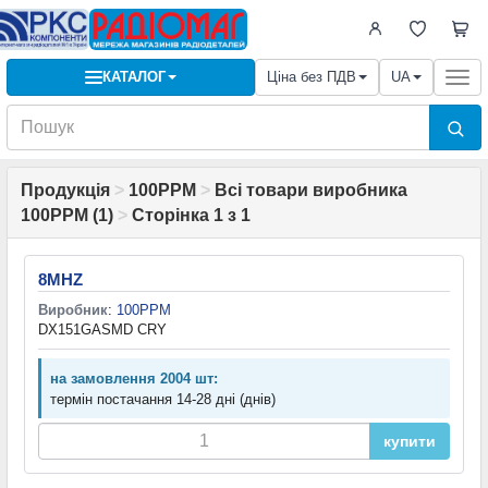
КАТАЛОГ
Ціна без ПДВ
UA
Togg
navi
Продукція
>
100PPM
>
Всі товари виробника
100PPM (1)
>
Сторінка 1 з 1
8MHZ
Виробник
:
100PPM
DX151GASMD CRY
на замовлення 2004 шт:
термін постачання 14-28 дні (днів)
купити