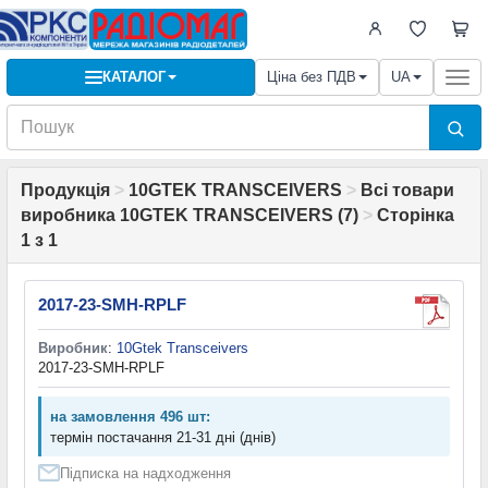
КАТАЛОГ
Ціна без ПДВ
UA
Togg
navi
Продукція
>
10GTEK TRANSCEIVERS
>
Всі товари
виробника 10GTEK TRANSCEIVERS (7)
>
Сторінка
1 з 1
2017-23-SMH-RPLF
Виробник
:
10Gtek Transceivers
2017-23-SMH-RPLF
на замовлення 496 шт:
термін постачання 21-31 дні (днів)
Підписка на надходження