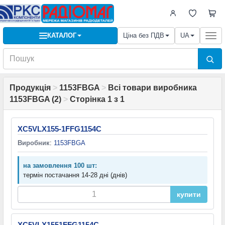
КАТАЛОГ
Ціна без ПДВ
UA
Togg
navi
Продукція
>
1153FBGA
>
Всі товари виробника
1153FBGA (2)
>
Сторінка 1 з 1
XC5VLX155-1FFG1154C
Виробник
:
1153FBGA
на замовлення 100 шт:
термін постачання 14-28 дні (днів)
купити
XC5VLX1551FFG1154C