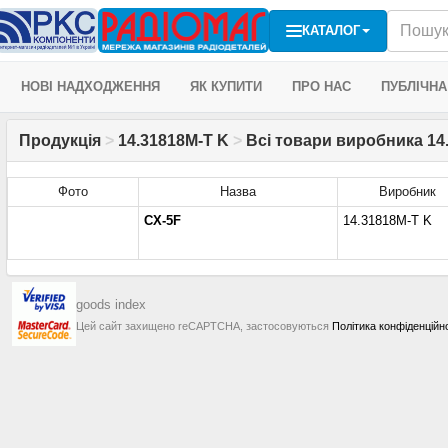
КАТАЛОГ
НОВІ НАДХОДЖЕННЯ
ЯК КУПИТИ
ПРО НАС
ПУБЛІЧНА
Продукція
>
14.31818M-T K
>
Всі товари виробника 14.
Фото
Назва
Виробник
CX-5F
14.31818M-T K
goods index
Цей сайт захищено reCAPTCHA, застосовуються
Політика конфіденційн