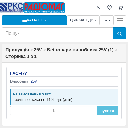
КАТАЛОГ
Ціна без ПДВ
UA
Togg
navi
Продукція
>
25V
>
Всі товари виробника 25V (1)
>
Сторінка 1 з 1
FAC-477
Виробник
:
25V
на замовлення 5 шт:
термін постачання 14-28 дні (днів)
купити