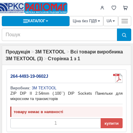
КАТАЛОГ
Ціна без ПДВ
UA
Togg
navi
Продукція
>
3M TEXTOOL
>
Всі товари виробника
3M TEXTOOL (3)
>
Сторінка 1 з 1
264-4493-19-0602J
Виробник
:
3M TEXTOOL
ZIP DIP II 2.54mm (.100``) DIP Sockets Панельки для
мікросхем та транзисторів
товару немає в наявності
купити