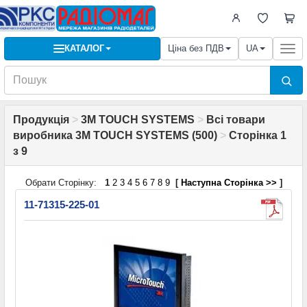
КАТАЛОГ
Ціна без ПДВ
UA
Togg
navi
Продукція
>
3M TOUCH SYSTEMS
>
Всі товари
виробника 3M TOUCH SYSTEMS (500)
>
Сторінка 1
з 9
Обрати Сторінку:
1
2
3
4
5
6
7
8
9
[
Наступна Сторінка >>
]
11-71315-225-01