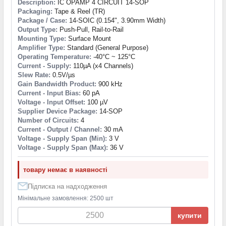
Description:
IC OPAMP 4 CIRCUIT 14-SOP
Packaging:
Tape & Reel (TR)
Package / Case:
14-SOIC (0.154", 3.90mm Width)
Output Type:
Push-Pull, Rail-to-Rail
Mounting Type:
Surface Mount
Amplifier Type:
Standard (General Purpose)
Operating Temperature:
-40°C ~ 125°C
Current - Supply:
110µA (x4 Channels)
Slew Rate:
0.5V/µs
Gain Bandwidth Product:
900 kHz
Current - Input Bias:
60 pA
Voltage - Input Offset:
100 µV
Supplier Device Package:
14-SOP
Number of Circuits:
4
Current - Output / Channel:
30 mA
Voltage - Supply Span (Min):
3 V
Voltage - Supply Span (Max):
36 V
товару немає в наявності
Підписка на надходження
Мінімальне замовлення: 2500 шт
купити