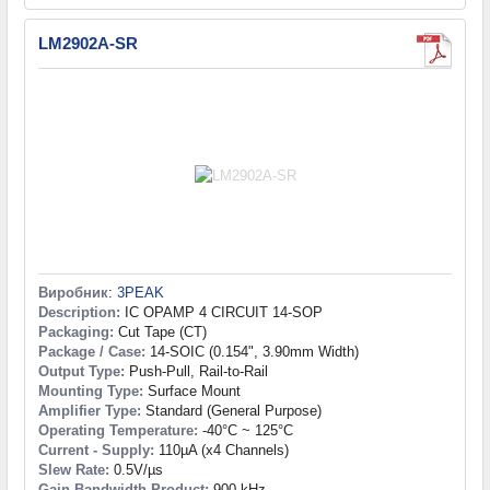
LM2902A-SR
Виробник
:
3PEAK
Description:
IC OPAMP 4 CIRCUIT 14-SOP
Packaging:
Cut Tape (CT)
Package / Case:
14-SOIC (0.154", 3.90mm Width)
Output Type:
Push-Pull, Rail-to-Rail
Mounting Type:
Surface Mount
Amplifier Type:
Standard (General Purpose)
Operating Temperature:
-40°C ~ 125°C
Current - Supply:
110µA (x4 Channels)
Slew Rate:
0.5V/µs
Gain Bandwidth Product:
900 kHz