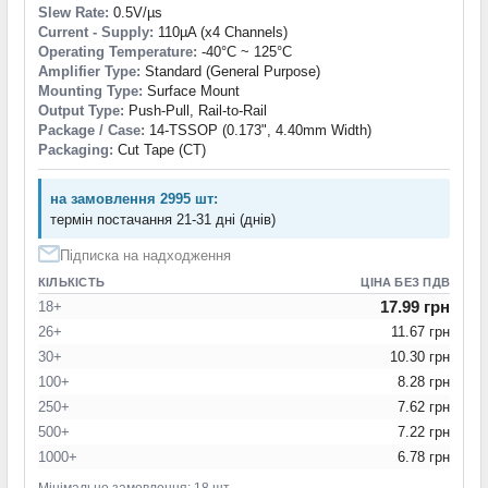
Slew Rate:
0.5V/µs
Current - Supply:
110µA (x4 Channels)
Operating Temperature:
-40°C ~ 125°C
Amplifier Type:
Standard (General Purpose)
Mounting Type:
Surface Mount
Output Type:
Push-Pull, Rail-to-Rail
Package / Case:
14-TSSOP (0.173", 4.40mm Width)
Packaging:
Cut Tape (CT)
на замовлення 2995 шт:
термін постачання 21-31 дні (днів)
Підписка на надходження
КІЛЬКІСТЬ
ЦІНА БЕЗ ПДВ
17.99 грн
18+
26+
11.67 грн
30+
10.30 грн
100+
8.28 грн
250+
7.62 грн
500+
7.22 грн
1000+
6.78 грн
Мінімальне замовлення: 18 шт