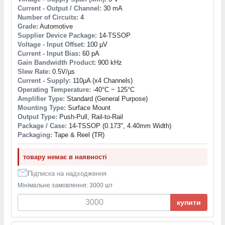
Current - Output / Channel:
30 mA
Number of Circuits:
4
Grade:
Automotive
Supplier Device Package:
14-TSSOP
Voltage - Input Offset:
100 µV
Current - Input Bias:
60 pA
Gain Bandwidth Product:
900 kHz
Slew Rate:
0.5V/µs
Current - Supply:
110µA (x4 Channels)
Operating Temperature:
-40°C ~ 125°C
Amplifier Type:
Standard (General Purpose)
Mounting Type:
Surface Mount
Output Type:
Push-Pull, Rail-to-Rail
Package / Case:
14-TSSOP (0.173", 4.40mm Width)
Packaging:
Tape & Reel (TR)
товару немає в наявності
Підписка на надходження
Мінімальне замовлення: 3000 шт
купити