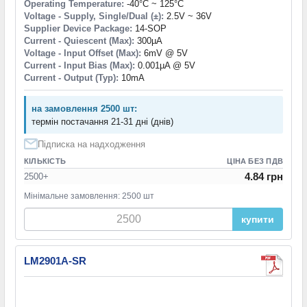
Operating Temperature:
-40°C ~ 125°C
Voltage - Supply, Single/Dual (±):
2.5V ~ 36V
Supplier Device Package:
14-SOP
Current - Quiescent (Max):
300µA
Voltage - Input Offset (Max):
6mV @ 5V
Current - Input Bias (Max):
0.001µA @ 5V
Current - Output (Typ):
10mA
на замовлення 2500 шт:
термін постачання 21-31 дні (днів)
Підписка на надходження
КІЛЬКІСТЬ
ЦІНА БЕЗ ПДВ
4.84 грн
2500+
Мінімальне замовлення: 2500 шт
купити
LM2901A-SR