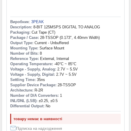
Виробник
:
3PEAK
Description:
8-BIT 125MSPS DIGITAL TO ANALOG
Packaging:
Cut Tape (CT)
Package / Case:
28-TSSOP (0.173", 4.40mm Width)
Output Type:
Current - Unbuffered
Mounting Type:
Surface Mount
Number of Bits:
8
Reference Type:
External, Internal
Operating Temperature:
-40°C ~ 85°C
Voltage - Supply, Analog:
2.7V ~ 5.5V
Voltage - Supply, Digital:
2.7V ~ 5.5V
Settling Time:
35ns
Supplier Device Package:
28-TSSOP
Architecture:
R-2R
Number of D/A Converters:
1
INL/DNL (LSB):
±0.25, ±0.5
Differential Output:
No
товару немає в наявності
Підписка на надходження