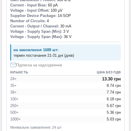
Current - Input Bias:
60 pA
Voltage - Input Offset:
100 µV
Supplier Device Package:
14-SOP
Number of Circuits:
4
Current - Output / Channel:
30 mA
Voltage - Supply Span (Min):
3 V
Voltage - Supply Span (Max):
36 V
на замовлення 1688 шт:
термін постачання 21-31 дні (днів)
Підписка на надходження
КІЛЬКІСТЬ
ЦІНА БЕЗ ПДВ
13.30 грн
24+
35+
8.74 грн
39+
7.74 грн
100+
6.18 грн
250+
5.67 грн
500+
5.36 грн
1000+
5.03 грн
Мінімальне замовлення: 24 шт