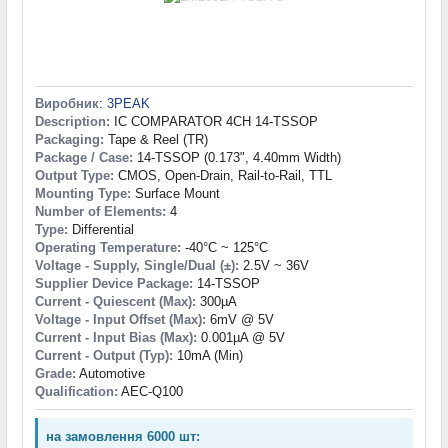
Виробник
:
3PEAK
Description:
IC COMPARATOR 4CH 14-TSSOP
Packaging:
Tape & Reel (TR)
Package / Case:
14-TSSOP (0.173", 4.40mm Width)
Output Type:
CMOS, Open-Drain, Rail-to-Rail, TTL
Mounting Type:
Surface Mount
Number of Elements:
4
Type:
Differential
Operating Temperature:
-40°C ~ 125°C
Voltage - Supply, Single/Dual (±):
2.5V ~ 36V
Supplier Device Package:
14-TSSOP
Current - Quiescent (Max):
300µA
Voltage - Input Offset (Max):
6mV @ 5V
Current - Input Bias (Max):
0.001µA @ 5V
Current - Output (Typ):
10mA (Min)
Grade:
Automotive
Qualification:
AEC-Q100
на замовлення 6000 шт: