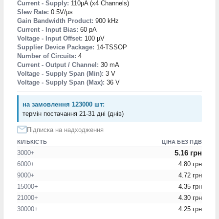
Current - Supply:
110µA (x4 Channels)
Slew Rate:
0.5V/µs
Gain Bandwidth Product:
900 kHz
Current - Input Bias:
60 pA
Voltage - Input Offset:
100 µV
Supplier Device Package:
14-TSSOP
Number of Circuits:
4
Current - Output / Channel:
30 mA
Voltage - Supply Span (Min):
3 V
Voltage - Supply Span (Max):
36 V
на замовлення 123000 шт:
термін постачання 21-31 дні (днів)
Підписка на надходження
КІЛЬКІСТЬ
ЦІНА БЕЗ ПДВ
5.16 грн
3000+
6000+
4.80 грн
9000+
4.72 грн
15000+
4.35 грн
21000+
4.30 грн
30000+
4.25 грн