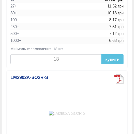
27+
11.52 грн
30+
10.18 грн
100+
8.17 грн
250+
7.51 грн
500+
7.12 грн
1000+
6.68 грн
Мінімальне замовлення: 18 шт
купити
LM2902A-SO2R-S