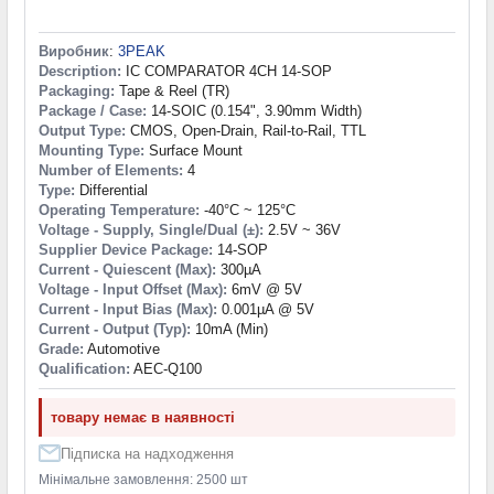
Виробник
:
3PEAK
Description:
IC COMPARATOR 4CH 14-SOP
Packaging:
Tape & Reel (TR)
Package / Case:
14-SOIC (0.154", 3.90mm Width)
Output Type:
CMOS, Open-Drain, Rail-to-Rail, TTL
Mounting Type:
Surface Mount
Number of Elements:
4
Type:
Differential
Operating Temperature:
-40°C ~ 125°C
Voltage - Supply, Single/Dual (±):
2.5V ~ 36V
Supplier Device Package:
14-SOP
Current - Quiescent (Max):
300µA
Voltage - Input Offset (Max):
6mV @ 5V
Current - Input Bias (Max):
0.001µA @ 5V
Current - Output (Typ):
10mA (Min)
Grade:
Automotive
Qualification:
AEC-Q100
товару немає в наявності
Підписка на надходження
Мінімальне замовлення: 2500 шт