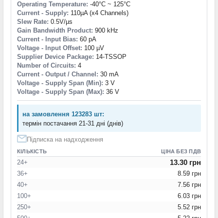
Operating Temperature:
-40°C ~ 125°C
Current - Supply:
110µA (x4 Channels)
Slew Rate:
0.5V/µs
Gain Bandwidth Product:
900 kHz
Current - Input Bias:
60 pA
Voltage - Input Offset:
100 µV
Supplier Device Package:
14-TSSOP
Number of Circuits:
4
Current - Output / Channel:
30 mA
Voltage - Supply Span (Min):
3 V
Voltage - Supply Span (Max):
36 V
на замовлення 123283 шт:
термін постачання 21-31 дні (днів)
Підписка на надходження
КІЛЬКІСТЬ
ЦІНА БЕЗ ПДВ
13.30 грн
24+
36+
8.59 грн
40+
7.56 грн
100+
6.03 грн
250+
5.52 грн