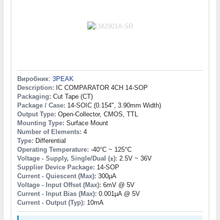
Виробник
:
3PEAK
Description:
IC COMPARATOR 4CH 14-SOP
Packaging:
Cut Tape (CT)
Package / Case:
14-SOIC (0.154", 3.90mm Width)
Output Type:
Open-Collector, CMOS, TTL
Mounting Type:
Surface Mount
Number of Elements:
4
Type:
Differential
Operating Temperature:
-40°C ~ 125°C
Voltage - Supply, Single/Dual (±):
2.5V ~ 36V
Supplier Device Package:
14-SOP
Current - Quiescent (Max):
300µA
Voltage - Input Offset (Max):
6mV @ 5V
Current - Input Bias (Max):
0.001µA @ 5V
Current - Output (Typ):
10mA