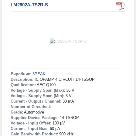
LM2902A-TS2R-S
Виробник
:
3PEAK
Description:
IC OPAMP 4 CIRCUIT 14-TSSOP
Qualification:
AEC-Q100
Voltage - Supply Span (Max):
36 V
Voltage - Supply Span (Min):
3 V
Current - Output / Channel:
30 mA
Number of Circuits:
4
Grade:
Automotive
Supplier Device Package:
14-TSSOP
Voltage - Input Offset:
100 µV
Current - Input Bias:
60 pA
Gain Bandwidth Product:
900 kHz