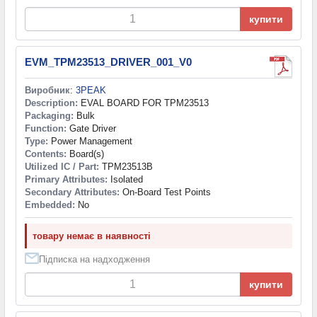
купити
EVM_TPM23513_DRIVER_001_V0
Виробник
:
3PEAK
Description:
EVAL BOARD FOR TPM23513
Packaging:
Bulk
Function:
Gate Driver
Type:
Power Management
Contents:
Board(s)
Utilized IC / Part:
TPM23513B
Primary Attributes:
Isolated
Secondary Attributes:
On-Board Test Points
Embedded:
No
товару немає в наявності
Підписка на надходження
купити