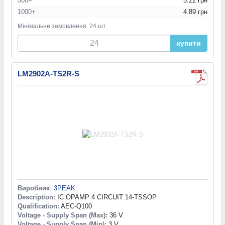
500+
5.22 грн
1000+
4.89 грн
Мінімальне замовлення: 24 шт
купити
LM2902A-TS2R-S
Виробник
:
3PEAK
Description:
IC OPAMP 4 CIRCUIT 14-TSSOP
Qualification:
AEC-Q100
Voltage - Supply Span (Max):
36 V
Voltage - Supply Span (Min):
3 V