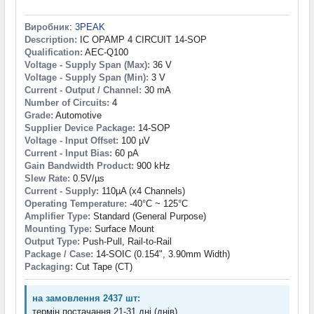
Виробник
:
3PEAK
Description:
IC OPAMP 4 CIRCUIT 14-SOP
Qualification:
AEC-Q100
Voltage - Supply Span (Max):
36 V
Voltage - Supply Span (Min):
3 V
Current - Output / Channel:
30 mA
Number of Circuits:
4
Grade:
Automotive
Supplier Device Package:
14-SOP
Voltage - Input Offset:
100 µV
Current - Input Bias:
60 pA
Gain Bandwidth Product:
900 kHz
Slew Rate:
0.5V/µs
Current - Supply:
110µA (x4 Channels)
Operating Temperature:
-40°C ~ 125°C
Amplifier Type:
Standard (General Purpose)
Mounting Type:
Surface Mount
Output Type:
Push-Pull, Rail-to-Rail
Package / Case:
14-SOIC (0.154", 3.90mm Width)
Packaging:
Cut Tape (CT)
на замовлення 2437 шт:
термін постачання 21-31 дні (днів)