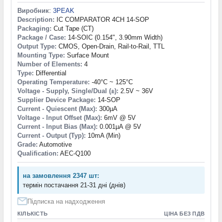
Виробник
:
3PEAK
Description:
IC COMPARATOR 4CH 14-SOP
Packaging:
Cut Tape (CT)
Package / Case:
14-SOIC (0.154", 3.90mm Width)
Output Type:
CMOS, Open-Drain, Rail-to-Rail, TTL
Mounting Type:
Surface Mount
Number of Elements:
4
Type:
Differential
Operating Temperature:
-40°C ~ 125°C
Voltage - Supply, Single/Dual (±):
2.5V ~ 36V
Supplier Device Package:
14-SOP
Current - Quiescent (Max):
300µA
Voltage - Input Offset (Max):
6mV @ 5V
Current - Input Bias (Max):
0.001µA @ 5V
Current - Output (Typ):
10mA (Min)
Grade:
Automotive
Qualification:
AEC-Q100
на замовлення 2347 шт:
термін постачання 21-31 дні (днів)
Підписка на надходження
КІЛЬКІСТЬ
ЦІНА БЕЗ ПДВ