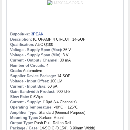
Виробник
:
3PEAK
Description:
IC OPAMP 4 CIRCUIT 14-SOP
Qualification:
AEC-Q100
Voltage - Supply Span (Max):
36 V
Voltage - Supply Span (Min):
3 V
Current - Output / Channel:
30 mA
Number of Circuits:
4
Grade:
Automotive
Supplier Device Package:
14-SOP
Voltage - Input Offset:
100 µV
Current - Input Bias:
60 pA
Gain Bandwidth Product:
900 kHz
Slew Rate:
0.5V/µs
Current - Supply:
110µA (x4 Channels)
Operating Temperature:
-40°C ~ 125°C
Amplifier Type:
Standard (General Purpose)
Mounting Type:
Surface Mount
Output Type:
Push-Pull, Rail-to-Rail
Package / Case:
14-SOIC (0.154", 3.90mm Width)