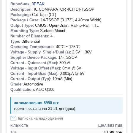
Виробник
:
3PEAK
Description:
IC COMPARATOR 4CH 14-TSSOP
Packaging:
Cut Tape (CT)
Package / Case:
14-TSSOP (0.173", 4.40mm Width)
Output Type:
CMOS, Open-Drain, Rail-to-Rail, TTL
Mounting Type:
Surface Mount
Number of Elements:
4
Type:
Differential
Operating Temperature:
-40°C ~ 125°C
Voltage - Supply, Single/Dual (±):
2.5V ~ 36V
Supplier Device Package:
14-TSSOP
Current - Quiescent (Max):
300µA
Voltage - Input Offset (Max):
6mV @ 5V
Current - Input Bias (Max):
0.001µA @ 5V
Current - Output (Typ):
10mA (Min)
Grade:
Automotive
Qualification:
AEC-Q100
на замовлення 8950 шт:
термін постачання 21-31 дні (днів)
Підписка на надходження
КІЛЬКІСТЬ
ЦІНА БЕЗ ПДВ
17.99 грн
18+