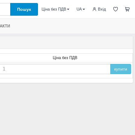
Пошук
Вхід
Ціна без ПДВ
UA
АКТИ
Ціна без ПДВ
купити