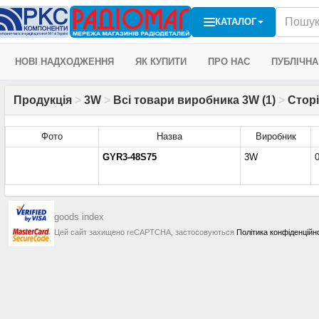
КАТАЛОГ
НОВІ НАДХОДЖЕННЯ
ЯК КУПИТИ
ПРО НАС
ПУБЛІЧНА
Продукція
>
3W
>
Всі товари виробника 3W (1)
>
Сторі
Фото
Назва
Виробник
GYR3-48S75
3W
goods index
Цей сайт захищено reCAPTCHA, застосовуються
Політика конфіденційн