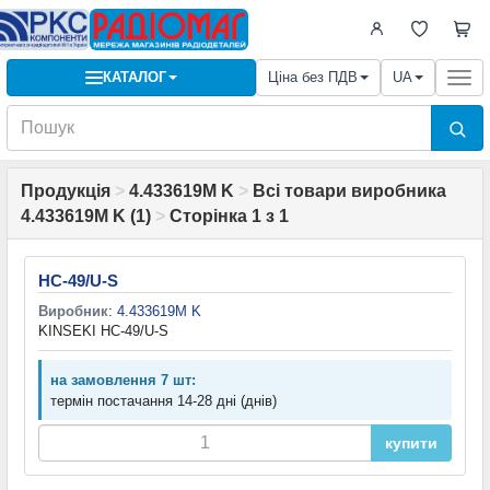
КАТАЛОГ
Ціна без ПДВ
UA
Togg
navi
Продукція
>
4.433619M K
>
Всі товари виробника
4.433619M K (1)
>
Сторінка 1 з 1
HC-49/U-S
Виробник
:
4.433619M K
KINSEKI HC-49/U-S
на замовлення 7 шт:
термін постачання 14-28 дні (днів)
купити