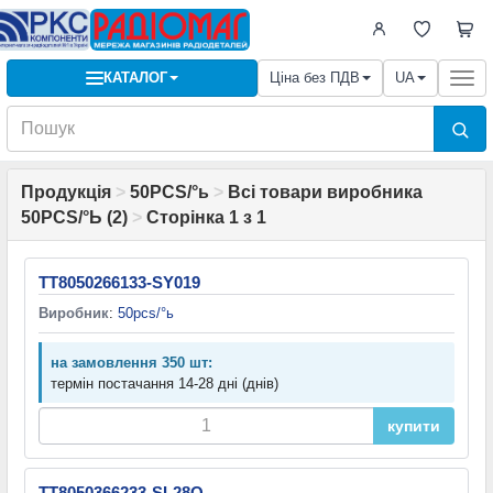
КАТАЛОГ
Ціна без ПДВ
UA
Togg
navi
Продукція
>
50PCS/°ь
>
Всі товари виробника
50PCS/°Ь (2)
>
Сторінка 1 з 1
TT8050266133-SY019
Виробник
:
50pcs/°ь
на замовлення 350 шт:
термін постачання 14-28 дні (днів)
купити
TT8050366233-SL28Q