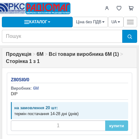
КАТАЛОГ
Ціна без ПДВ
UA
Togg
navi
Продукція
>
6M
>
Всі товари виробника 6M (1)
>
Сторінка 1 з 1
Z80SI0/0
Виробник
:
6M
DIP
на замовлення 20 шт:
термін постачання 14-28 дні (днів)
купити