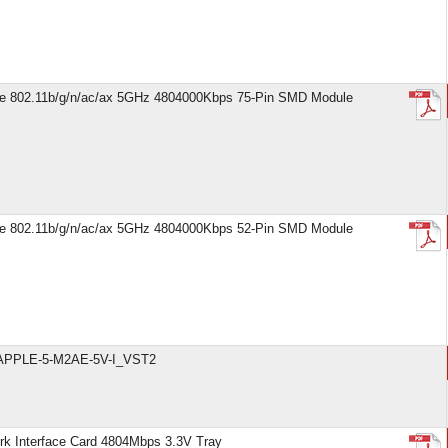
e 802.11b/g/n/ac/ax 5GHz 4804000Kbps 75-Pin SMD Module
e 802.11b/g/n/ac/ax 5GHz 4804000Kbps 52-Pin SMD Module
APPLE-5-M2AE-5V-I_VST2
rk Interface Card 4804Mbps 3.3V Tray