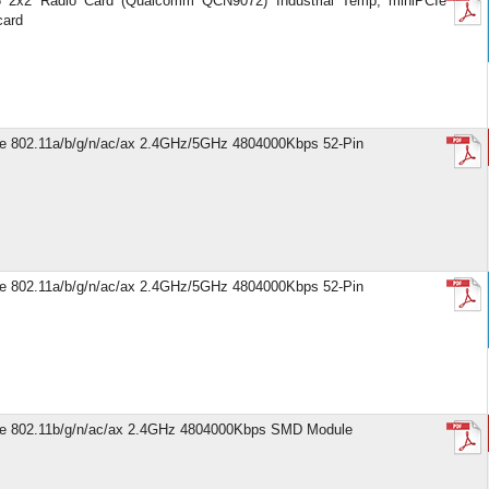
6 2x2 Radio Card (Qualcomm QCN9072) Industrial Temp, miniPCIe
card
e 802.11a/b/g/n/ac/ax 2.4GHz/5GHz 4804000Kbps 52-Pin
e 802.11a/b/g/n/ac/ax 2.4GHz/5GHz 4804000Kbps 52-Pin
e 802.11b/g/n/ac/ax 2.4GHz 4804000Kbps SMD Module