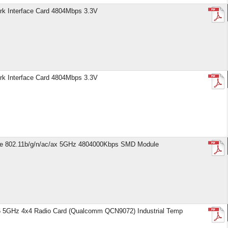
rk Interface Card 4804Mbps 3.3V
rk Interface Card 4804Mbps 3.3V
e 802.11b/g/n/ac/ax 5GHz 4804000Kbps SMD Module
6 5GHz 4x4 Radio Card (Qualcomm QCN9072) Industrial Temp