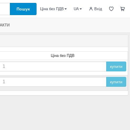
Пошук
Вхід
Ціна без ПДВ
UA
АКТИ
Ціна без ПДВ
купити
купити