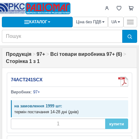
КАТАЛОГ
Ціна без ПДВ
UA
Togg
navi
Продукція
>
97+
>
Всі товари виробника 97+ (6)
>
Сторінка 1 з 1
74ACT241SCX
Виробник
:
97+
на замовлення 1999 шт:
термін постачання 14-28 дні (днів)
купити