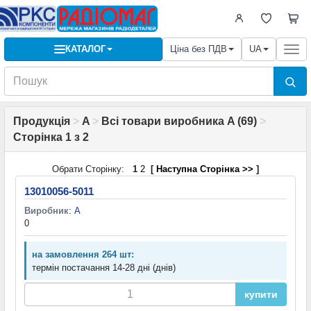
КАТАЛОГ
Ціна без ПДВ
UA
Togg
navi
Продукція
>
A
>
Всі товари виробника A (69)
>
Сторінка 1 з 2
Обрати Сторінку:
1
2
[
Наступна Сторінка >>
]
13010056-5011
Виробник
:
A
0
на замовлення 264 шт:
термін постачання 14-28 дні (днів)
купити