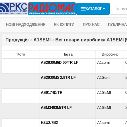
КАТАЛОГ
НОВІ НАДХОДЖЕННЯ
ЯК КУПИТИ
ПРО НАС
ПУБЛІЧНА
Продукція
>
A1SEMI
>
Всі товари виробника A1SEMI (
Фото
Назва
Виробник
AS2830M6D-00/TR-LF
A1semi
AS2930M5-2.8TR-LF
A1Semi
AS9174D/TR
A1SEMI
ASM3403M/TR-LF
A1SEMI
HZU2.7B2
A1semi