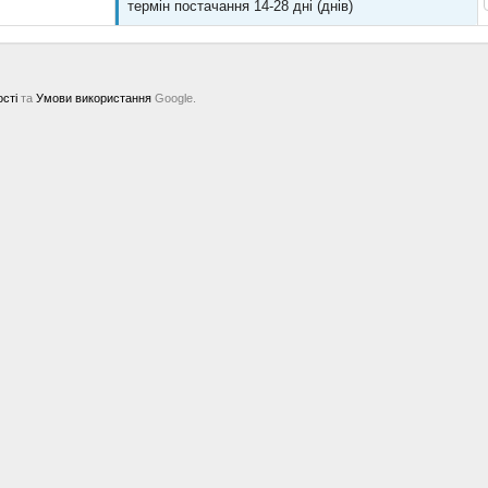
термін постачання 14-28 дні (днів)
ості
та
Умови використання
Google.