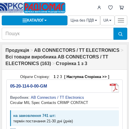
КАТАЛОГ
Ціна без ПДВ
UA
Togg
navi
Продукція
>
AB CONNECTORS / TT ELECTRONICS
>
Всі товари виробника AB CONNECTORS / TT
ELECTRONICS (163)
>
Сторінка 1 з 3
Обрати Сторінку:
1
2
3
[
Наступна Сторінка >>
]
05-20-114-0-00-GM
Виробник
:
AB Connectors / TT Electronics
Circular MIL Spec Contacts CRIMP CONTACT
на замовлення 741 шт:
термін постачання 21-30 дні (днів)