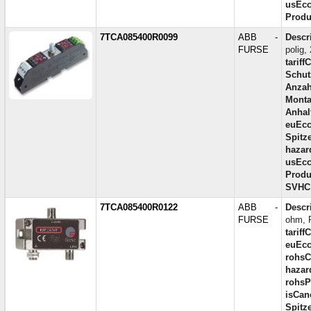
usEcc
Produ
7TCA085400R0099
ABB -
Descr
FURSE
polig
tariff
Schut
Anzah
Monta
Anhal
euEcc
Spitz
hazar
usEcc
Produ
SVHC
7TCA085400R0122
ABB -
Descr
FURSE
ohm, 
tariff
euEcc
rohsC
hazar
rohsP
isCan
Spitz