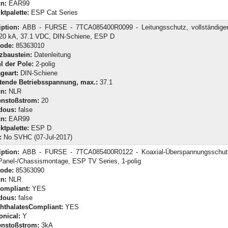
n:
EAR99
ktpalette:
ESP Cat Series
iption:
ABB - FURSE - 7TCA085400R0099 - Leitungsschutz, vollständiger
, 20 kA, 37.1 VDC, DIN-Schiene, ESP D
Code:
85363010
zbaustein:
Datenleitung
l der Pole:
2-polig
geart:
DIN-Schiene
tende Betriebsspannung, max.:
37.1
n:
NLR
enstoßstrom:
20
dous:
false
n:
EAR99
ktpalette:
ESP D
:
No SVHC (07-Jul-2017)
iption:
ABB - FURSE - 7TCA085400R0122 - Koaxial-Überspannungsschut
Panel-/Chassismontage, ESP TV Series, 1-polig
Code:
85363090
n:
NLR
ompliant:
YES
dous:
false
hthalatesCompliant:
YES
onical:
Y
enstoßstrom:
3kA