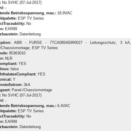
:
No SVHC (07-Jul-2017)
hl:
-
tende Betriebsspannung, max.:
18.9VAC
ktpalette:
ESP TV Series
tTraceability:
No
n:
EAR99
zbaustein:
Datenleitung
iption:
ABB - FURSE - 7TCA085450R0027 - Leitungsschutz, 3 kA
-/Chassismontage, ESP TV Series
Code:
85363010
n:
NLR
ompliant:
YES
dous:
false
hthalatesCompliant:
YES
onical:
Y
enstoßstrom:
3kA
geart:
Panel-/Chassismontage
:
No SVHC (07-Jul-2017)
hl:
-
tende Betriebsspannung, max.:
6.4VAC
ktpalette:
ESP TV Series
tTraceability:
No
n:
EAR99
zbaustein:
Datenleitung