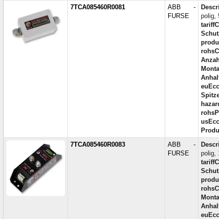
7TCA085460R0081
ABB -
Descr
FURSE
polig
tariff
Schut
produc
rohsC
Anzah
Monta
Anhal
euEcc
Spitz
hazar
rohsP
usEcc
Produ
7TCA085460R0083
ABB -
Descr
FURSE
polig,
tariff
Schut
produc
rohsC
Monta
Anhal
euEcc