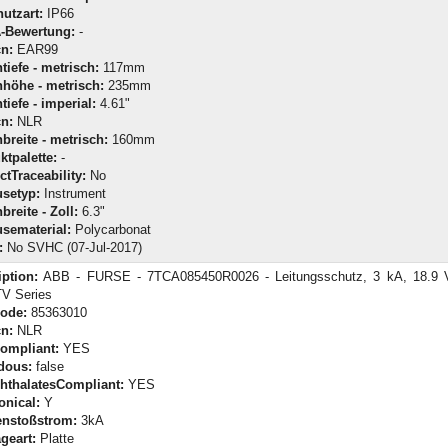
utzart:
IP66
-Bewertung:
-
n:
EAR99
tiefe - metrisch:
117mm
höhe - metrisch:
235mm
iefe - imperial:
4.61"
n:
NLR
breite - metrisch:
160mm
ktpalette:
-
tTraceability:
No
setyp:
Instrument
reite - Zoll:
6.3"
sematerial:
Polycarbonat
:
No SVHC (07-Jul-2017)
iption:
ABB - FURSE - 7TCA085450R0026 - Leitungsschutz, 3 kA, 18.9 V
V Series
Code:
85363010
n:
NLR
ompliant:
YES
dous:
false
hthalatesCompliant:
YES
onical:
Y
enstoßstrom:
3kA
geart:
Platte