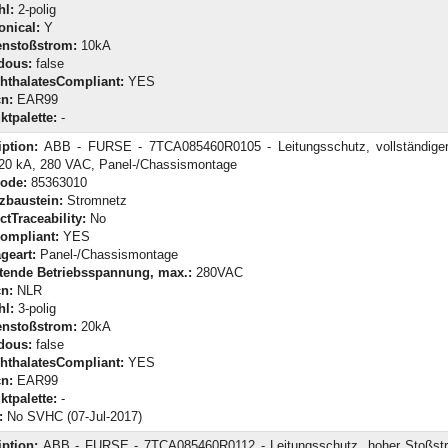
hl:
2-polig
onical:
Y
enstoßstrom:
10kA
dous:
false
hthalatesCompliant:
YES
n:
EAR99
ktpalette:
-
iption:
ABB - FURSE - 7TCA085460R0105 - Leitungsschutz, vollständiger
, 20 kA, 280 VAC, Panel-/Chassismontage
Code:
85363010
zbaustein:
Stromnetz
tTraceability:
No
ompliant:
YES
geart:
Panel-/Chassismontage
tende Betriebsspannung, max.:
280VAC
n:
NLR
hl:
3-polig
enstoßstrom:
20kA
dous:
false
hthalatesCompliant:
YES
n:
EAR99
ktpalette:
-
:
No SVHC (07-Jul-2017)
iption:
ABB - FURSE - 7TCA085460R0112 - Leitungsschutz, hoher Stoßstro