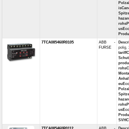
Polza
isCan
Spitz
hazar
rohsP
usEcc
Produ
7TCA085460R0105
ABB -
Descr
FURSE
polig
tariff
Schut
produc
rohsC
Monta
Anhal
euEcc
Polza
Spitz
hazar
rohsP
usEcc
Produ
SVHC
7TCA085460R0112
ABB -
Descr