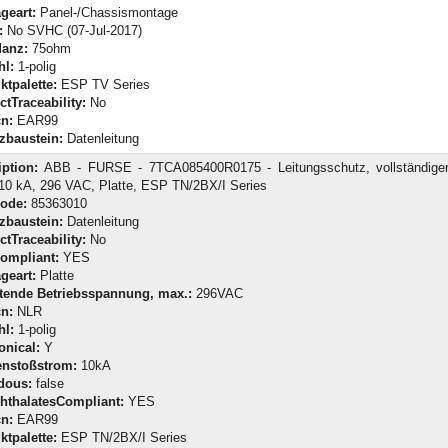
geart:
Panel-/Chassismontage
:
No SVHC (07-Jul-2017)
anz:
75ohm
hl:
1-polig
ktpalette:
ESP TV Series
tTraceability:
No
n:
EAR99
zbaustein:
Datenleitung
iption:
ABB - FURSE - 7TCA085400R0175 - Leitungsschutz, vollständiger
 10 kA, 296 VAC, Platte, ESP TN/2BX/I Series
Code:
85363010
zbaustein:
Datenleitung
tTraceability:
No
ompliant:
YES
geart:
Platte
tende Betriebsspannung, max.:
296VAC
n:
NLR
hl:
1-polig
onical:
Y
enstoßstrom:
10kA
dous:
false
hthalatesCompliant:
YES
n:
EAR99
ktpalette:
ESP TN/2BX/I Series