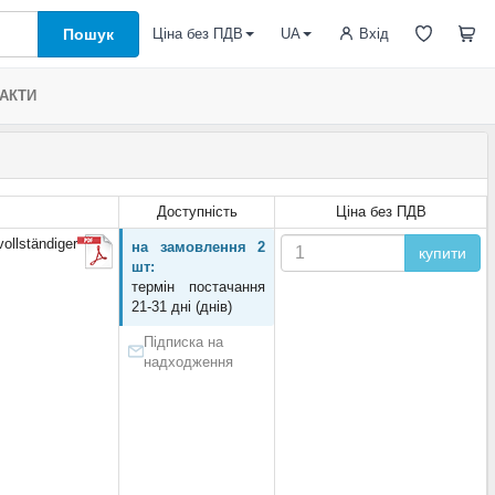
Пошук
Вхід
Ціна без ПДВ
UA
АКТИ
Доступність
Ціна без ПДВ
lständiger
на замовлення 2
купити
шт:
термін постачання
21-31 дні (днів)
Підписка на
надходження