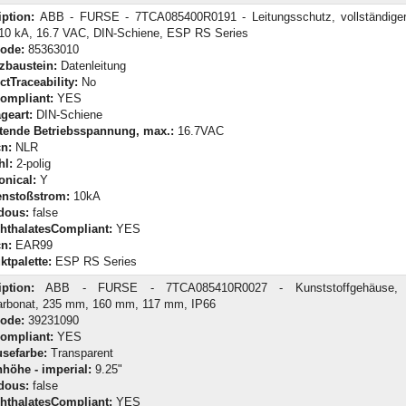
iption:
ABB - FURSE - 7TCA085400R0191 - Leitungsschutz, vollständiger
, 10 kA, 16.7 VAC, DIN-Schiene, ESP RS Series
Code:
85363010
zbaustein:
Datenleitung
tTraceability:
No
ompliant:
YES
geart:
DIN-Schiene
tende Betriebsspannung, max.:
16.7VAC
n:
NLR
hl:
2-polig
onical:
Y
enstoßstrom:
10kA
dous:
false
hthalatesCompliant:
YES
n:
EAR99
ktpalette:
ESP RS Series
iption:
ABB - FURSE - 7TCA085410R0027 - Kunststoffgehäuse, I
arbonat, 235 mm, 160 mm, 117 mm, IP66
Code:
39231090
ompliant:
YES
sefarbe:
Transparent
höhe - imperial:
9.25"
dous:
false
hthalatesCompliant:
YES