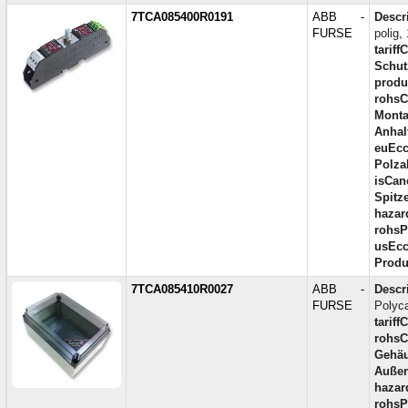
7TCA085400R0191
ABB -
Descr
FURSE
polig
tariff
Schut
produc
rohsC
Monta
Anhal
euEcc
Polza
isCan
Spitz
hazar
rohsP
usEcc
Produ
7TCA085410R0027
ABB -
Descr
FURSE
Polyc
tariff
rohsC
Gehäu
Außen
hazar
rohsP