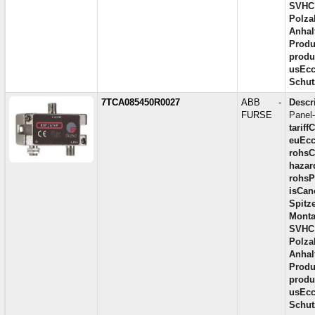
SVHC
Polza
Anhal
Produ
produc
usEcc
Schut
7TCA085450R0027
ABB -
Descr
FURSE
Panel
tariff
euEcc
rohsC
hazar
rohsP
isCan
Spitz
Monta
SVHC
Polza
Anhal
Produ
produc
usEcc
Schut