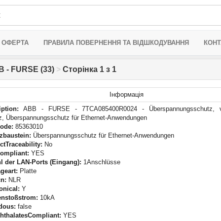
 ОФЕРТА
ПРАВИЛА ПОВЕРНЕННЯ ТА ВІДШКОДУВАННЯ
КОНТ
 - FURSE (33)
>
Сторінка 1 з 1
Інформація
iption:
ABB - FURSE - 7TCA085400R0024 - Überspannungsschutz, vol
z, Überspannungsschutz für Ethernet-Anwendungen
Code:
85363010
zbaustein:
Überspannungsschutz für Ethernet-Anwendungen
tTraceability:
No
ompliant:
YES
l der LAN-Ports (Eingang):
1Anschlüsse
geart:
Platte
n:
NLR
onical:
Y
enstoßstrom:
10kA
dous:
false
hthalatesCompliant:
YES