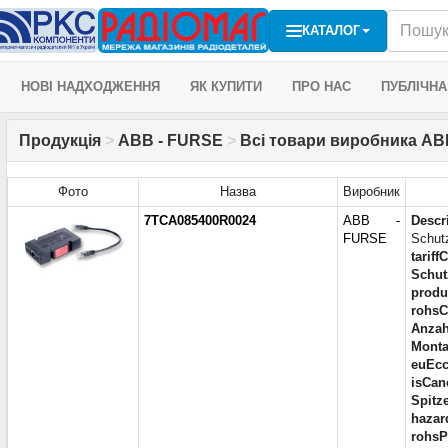
КАТАЛОГ
НОВІ НАДХОДЖЕННЯ
ЯК КУПИТИ
ПРО НАС
ПУБЛІЧНА
Продукція
>
ABB - FURSE
>
Всі товари виробника ABB
Фото
Назва
Виробник
7TCA085400R0024
ABB -
Descr
FURSE
Schut
tariff
Schut
produc
rohsC
Anzah
Monta
euEcc
isCan
Spitz
hazar
rohsP