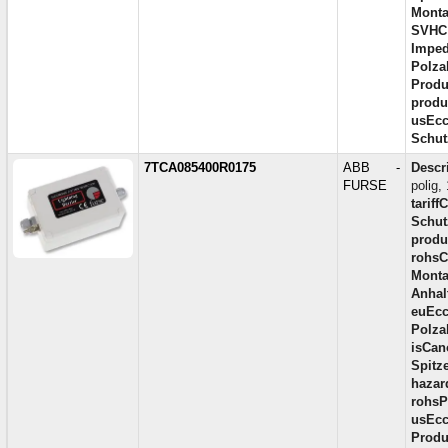
Monta
SVHC
Imped
Polza
Produ
produc
usEcc
Schut
7TCA085400R0175
ABB -
Descr
FURSE
polig,
tariff
Schut
produc
rohsC
Monta
Anhal
euEcc
Polza
isCan
Spitz
hazar
rohsP
usEcc
Produ