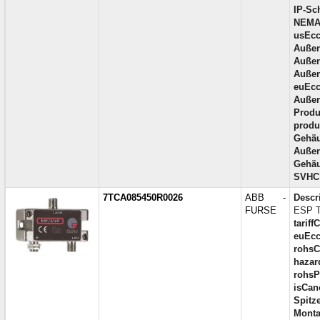
IP-Sch
NEMA
usEcc
Außen
Außen
Außent
euEcc
Außen
Produ
produc
Gehäu
Außenb
Gehäu
SVHC
7TCA085450R0026
ABB -
Descr
FURSE
ESP T
tariff
euEcc
rohsC
hazar
rohsP
isCan
Spitz
Monta