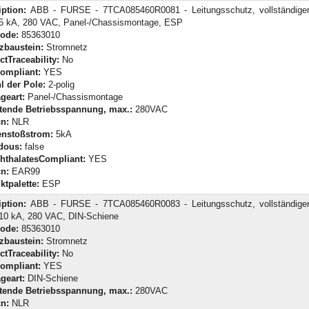
iption:
ABB - FURSE - 7TCA085460R0081 - Leitungsschutz, vollständiger
, 5 kA, 280 VAC, Panel-/Chassismontage, ESP
Code:
85363010
zbaustein:
Stromnetz
tTraceability:
No
ompliant:
YES
l der Pole:
2-polig
geart:
Panel-/Chassismontage
tende Betriebsspannung, max.:
280VAC
n:
NLR
enstoßstrom:
5kA
dous:
false
hthalatesCompliant:
YES
n:
EAR99
ktpalette:
ESP
iption:
ABB - FURSE - 7TCA085460R0083 - Leitungsschutz, vollständiger
 10 kA, 280 VAC, DIN-Schiene
Code:
85363010
zbaustein:
Stromnetz
tTraceability:
No
ompliant:
YES
geart:
DIN-Schiene
tende Betriebsspannung, max.:
280VAC
n:
NLR