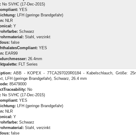
:
No SVHC (17-Dec-2015)
ompliant:
YES
ichtung:
LFH (geringe Brandgefahr)
n:
NLR
onical:
Y
rohrfarbe:
Schwarz
rohrmaterial:
Stahl, verzinkt
dous:
false
hthalatesCompliant:
YES
n:
EAR99
durchmesser:
26.4mm
ktpalette:
FLT Series
iption:
ABB - KOPEX - 7TCA297020R0184 - Kabelschlauch, Größe: 25m
kt, LFH (geringe Brandgefahr), Schwarz, 26.4 mm
Code:
85479000
tTraceability:
No
:
No SVHC (17-Dec-2015)
ompliant:
YES
ichtung:
LFH (geringe Brandgefahr)
n:
NLR
onical:
Y
rohrfarbe:
Schwarz
rohrmaterial:
Stahl, verzinkt
dous:
false