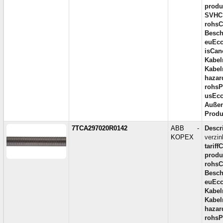
produc
SVHC
rohsC
Besch
euEcc
isCan
Kabel
Kabel
hazar
rohsP
usEcc
Außen
Produ
7TCA297020R0142
ABB -
Descr
KOPEX
verzi
tariff
produc
rohsC
Besch
euEcc
Kabel
Kabel
hazar
rohsP