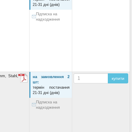
21-31 дні (днів)
Підписка на
надходження
m, Stahl,
на замовлення 2
купити
шт:
термін постачання
21-31 дні (днів)
Підписка на
надходження