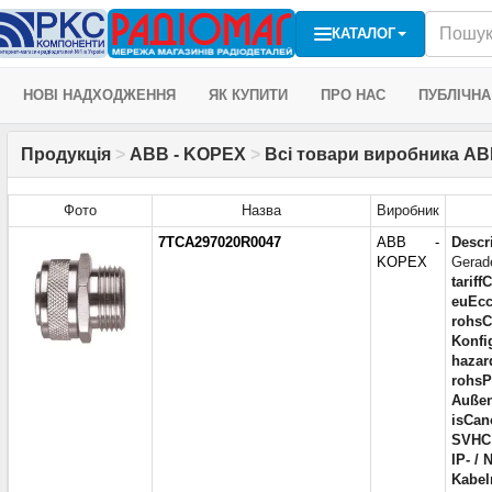
КАТАЛОГ
НОВІ НАДХОДЖЕННЯ
ЯК КУПИТИ
ПРО НАС
ПУБЛІЧНА
Продукція
>
ABB - KOPEX
>
Всі товари виробника AB
Фото
Назва
Виробник
7TCA297020R0047
ABB -
Descr
KOPEX
Gerade
tariff
euEcc
rohsC
Konfi
hazar
rohsP
Außen
isCan
SVHC
IP- /
Kabel