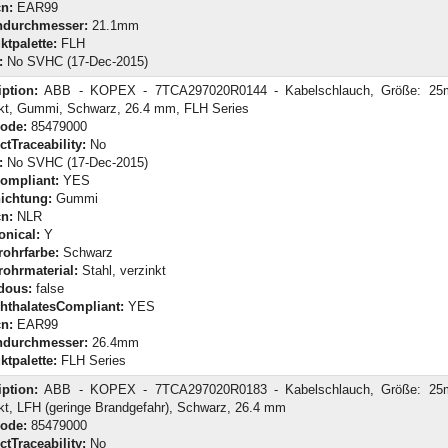
n:
EAR99
durchmesser:
21.1mm
ktpalette:
FLH
:
No SVHC (17-Dec-2015)
iption:
ABB - KOPEX - 7TCA297020R0144 - Kabelschlauch, Größe: 25m
nkt, Gummi, Schwarz, 26.4 mm, FLH Series
Code:
85479000
tTraceability:
No
:
No SVHC (17-Dec-2015)
ompliant:
YES
ichtung:
Gummi
n:
NLR
onical:
Y
rohrfarbe:
Schwarz
rohrmaterial:
Stahl, verzinkt
dous:
false
hthalatesCompliant:
YES
n:
EAR99
durchmesser:
26.4mm
ktpalette:
FLH Series
iption:
ABB - KOPEX - 7TCA297020R0183 - Kabelschlauch, Größe: 25m
kt, LFH (geringe Brandgefahr), Schwarz, 26.4 mm
Code:
85479000
tTraceability:
No