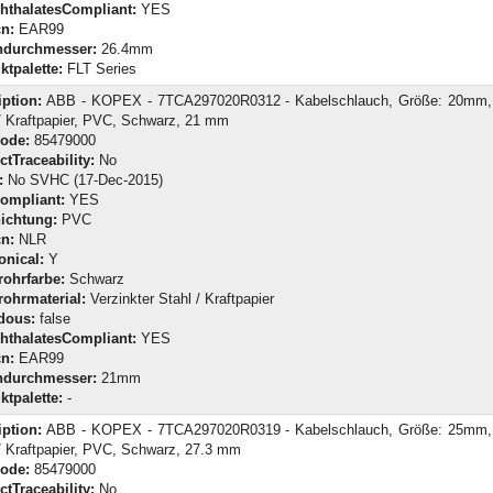
hthalatesCompliant:
YES
n:
EAR99
durchmesser:
26.4mm
ktpalette:
FLT Series
iption:
ABB - KOPEX - 7TCA297020R0312 - Kabelschlauch, Größe: 20mm, 
/ Kraftpapier, PVC, Schwarz, 21 mm
Code:
85479000
tTraceability:
No
:
No SVHC (17-Dec-2015)
ompliant:
YES
ichtung:
PVC
n:
NLR
onical:
Y
rohrfarbe:
Schwarz
rohrmaterial:
Verzinkter Stahl / Kraftpapier
dous:
false
hthalatesCompliant:
YES
n:
EAR99
durchmesser:
21mm
ktpalette:
-
iption:
ABB - KOPEX - 7TCA297020R0319 - Kabelschlauch, Größe: 25mm, 
/ Kraftpapier, PVC, Schwarz, 27.3 mm
Code:
85479000
tTraceability:
No