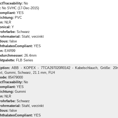
tTraceability:
No
:
No SVHC (17-Dec-2015)
ompliant:
YES
ichtung:
PVC
n:
NLR
onical:
Y
rohrfarbe:
Schwarz
rohrmaterial:
Stahl, verzinkt
dous:
false
hthalatesCompliant:
YES
n:
EAR99
durchmesser:
26.4mm
ktpalette:
FLB Series
iption:
ABB - KOPEX - 7TCA297020R0142 - Kabelschlauch, Größe: 20m
nkt, Gummi, Schwarz, 21.1 mm, FLH
Code:
85479000
tTraceability:
No
ompliant:
YES
ichtung:
Gummi
n:
NLR
rohrfarbe:
Schwarz
rohrmaterial:
Stahl, verzinkt
dous:
false
hthalatesCompliant:
YES