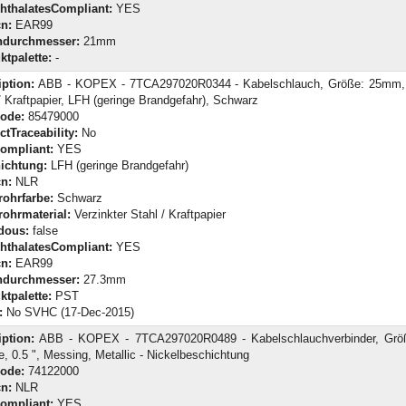
hthalatesCompliant:
YES
n:
EAR99
durchmesser:
21mm
ktpalette:
-
iption:
ABB - KOPEX - 7TCA297020R0344 - Kabelschlauch, Größe: 25mm, 
/ Kraftpapier, LFH (geringe Brandgefahr), Schwarz
Code:
85479000
tTraceability:
No
ompliant:
YES
ichtung:
LFH (geringe Brandgefahr)
n:
NLR
rohrfarbe:
Schwarz
rohrmaterial:
Verzinkter Stahl / Kraftpapier
dous:
false
hthalatesCompliant:
YES
n:
EAR99
durchmesser:
27.3mm
ktpalette:
PST
:
No SVHC (17-Dec-2015)
iption:
ABB - KOPEX - 7TCA297020R0489 - Kabelschlauchverbinder, Grö
, 0.5 ", Messing, Metallic - Nickelbeschichtung
Code:
74122000
n:
NLR
ompliant:
YES