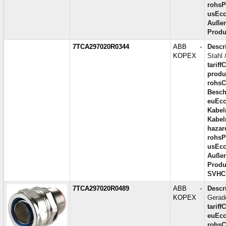
rohsP
usEcc
Außen
Produ
7TCA297020R0344
ABB -
Descr
KOPEX
Stahl 
tariff
produc
rohsC
Besch
euEcc
Kabel
Kabel
hazar
rohsP
usEcc
Außen
Produ
SVHC
7TCA297020R0489
ABB -
Descr
KOPEX
Gerade
tariff
euEcc
rohsC