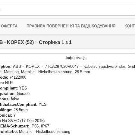
 ОФЕРТА
ПРАВИЛА ПОВЕРНЕННЯ ТА ВІДШКОДУВАННЯ
КОНТ
B - KOPEX (52)
>
Сторінка 1 з 1
Інформація
iption:
ABB - KOPEX - 7TCA297020R0047 - Kabelschlauchverbinder, Grö
, Messing, Metallic - Nickelbeschichtung, 28.5 mm
Code:
74122000
n:
NLR
ompliant:
YES
guration:
Gerade
dous:
false
hthalatesCompliant:
YES
länge:
28.5mm
onical:
Y
:
No SVHC (17-Dec-2015)
 NEMA-Schutzart:
IP66, IP67
rohrfarbe:
Metallic - Nickelbeschichtung