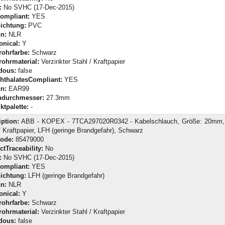
:
No SVHC (17-Dec-2015)
ompliant:
YES
ichtung:
PVC
n:
NLR
onical:
Y
rohrfarbe:
Schwarz
rohrmaterial:
Verzinkter Stahl / Kraftpapier
dous:
false
hthalatesCompliant:
YES
n:
EAR99
durchmesser:
27.3mm
ktpalette:
-
iption:
ABB - KOPEX - 7TCA297020R0342 - Kabelschlauch, Größe: 20mm, 
/ Kraftpapier, LFH (geringe Brandgefahr), Schwarz
Code:
85479000
tTraceability:
No
:
No SVHC (17-Dec-2015)
ompliant:
YES
ichtung:
LFH (geringe Brandgefahr)
n:
NLR
onical:
Y
rohrfarbe:
Schwarz
rohrmaterial:
Verzinkter Stahl / Kraftpapier
dous:
false