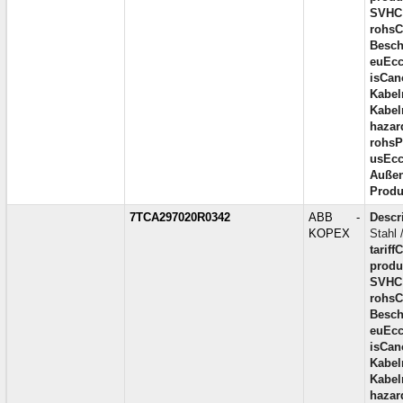
SVHC
rohsC
Besch
euEcc
isCan
Kabel
Kabel
hazar
rohsP
usEcc
Außen
Produ
7TCA297020R0342
ABB -
Descr
KOPEX
Stahl 
tariff
produc
SVHC
rohsC
Besch
euEcc
isCan
Kabel
Kabel
hazar