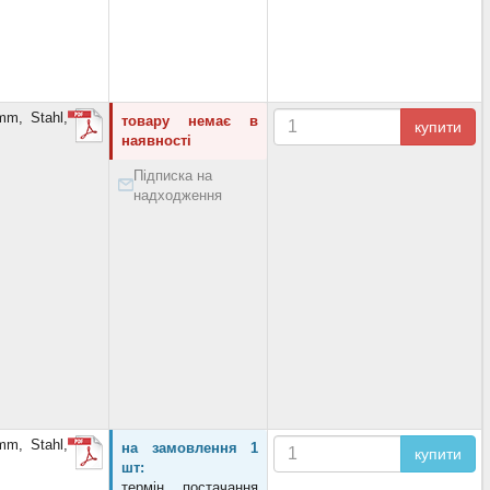
m, Stahl,
товару немає в
купити
наявності
Підписка на
надходження
m, Stahl,
на замовлення 1
купити
шт:
термін постачання