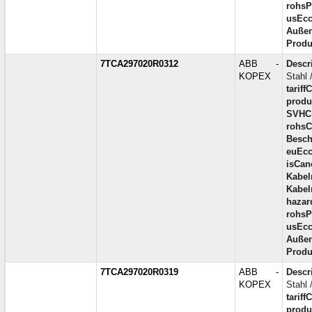
rohsP
usEcc
Außen
Produ
7TCA297020R0312
ABB -
Descr
KOPEX
Stahl 
tariff
produc
SVHC
rohsC
Besch
euEcc
isCan
Kabel
Kabel
hazar
rohsP
usEcc
Außen
Produ
7TCA297020R0319
ABB -
Descr
KOPEX
Stahl 
tariff
produc