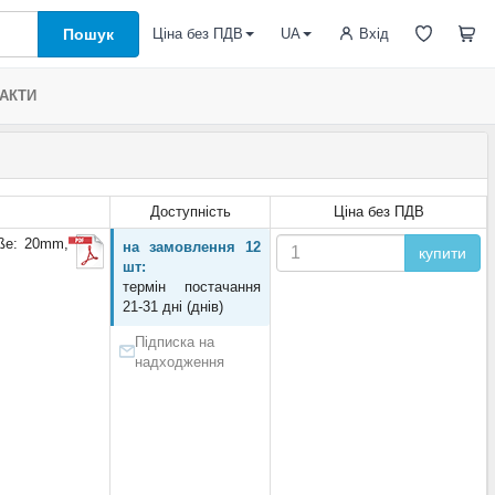
Пошук
Вхід
Ціна без ПДВ
UA
АКТИ
Доступність
Ціна без ПДВ
ße: 20mm,
на замовлення 12
купити
шт:
термін постачання
21-31 дні (днів)
Підписка на
надходження