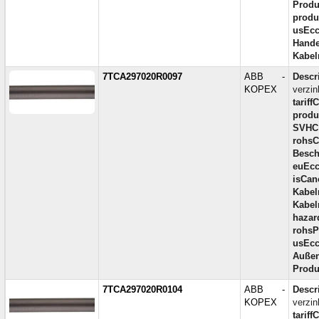
Produ
produc
usEcc
Hande
Kabel
7TCA297020R0097
ABB -
Descr
KOPEX
verzi
tariff
produc
SVHC
rohsC
Besch
euEcc
isCan
Kabel
Kabel
hazar
rohsP
usEcc
Außen
Produ
7TCA297020R0104
ABB -
Descr
KOPEX
verzi
tariff