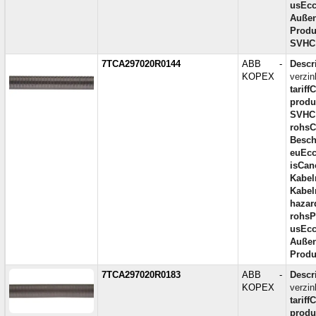
usEcc
Außen
Produ
SVHC
7TCA297020R0144
ABB -
Descr
KOPEX
verzi
tariff
produc
SVHC
rohsC
Besch
euEcc
isCan
Kabel
Kabel
hazar
rohsP
usEcc
Außen
Produ
7TCA297020R0183
ABB -
Descr
KOPEX
verzin
tariff
produc