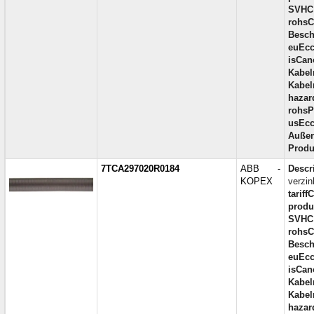
SVHC
rohsC
Besch
euEcc
isCan
Kabel
Kabel
hazar
rohsP
usEcc
Außen
Produ
7TCA297020R0184
ABB -
Descr
KOPEX
verzin
tariff
produc
SVHC
rohsC
Besch
euEcc
isCan
Kabel
Kabel
hazar