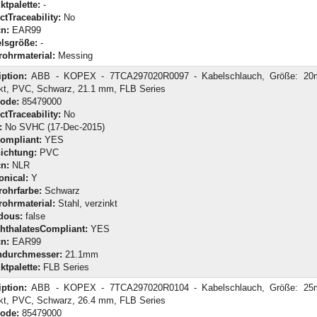
ktpalette:
-
tTraceability:
No
n:
EAR99
lsgröße:
-
rohrmaterial:
Messing
iption:
ABB - KOPEX - 7TCA297020R0097 - Kabelschlauch, Größe: 20m
nkt, PVC, Schwarz, 21.1 mm, FLB Series
Code:
85479000
tTraceability:
No
:
No SVHC (17-Dec-2015)
ompliant:
YES
ichtung:
PVC
n:
NLR
onical:
Y
rohrfarbe:
Schwarz
rohrmaterial:
Stahl, verzinkt
dous:
false
hthalatesCompliant:
YES
n:
EAR99
durchmesser:
21.1mm
ktpalette:
FLB Series
iption:
ABB - KOPEX - 7TCA297020R0104 - Kabelschlauch, Größe: 25m
nkt, PVC, Schwarz, 26.4 mm, FLB Series
Code:
85479000