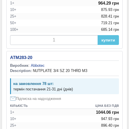
964.29 грн
1+
10+
875.93 грн
25+
828.41 грн
50+
719.21 грн
100+
685.14 грн
купити
ATM283-20
Виробник
:
Abbotec
Description:
NUTPLATE 3/4 SZ 20 THRD M3
на замовлення 78 шт:
термін постачання 21-31 дні (днів)
Підписка на надходження
КІЛЬКІСТЬ
ЦІНА БЕЗ ПДВ
1044.06 грн
1+
10+
947.93 грн
25+
896.40 грн