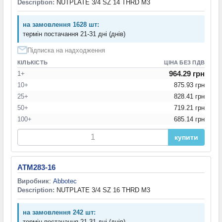
Description:
NUTPLATE 3/4 SZ 14 THRD M3
на замовлення 1628 шт:
термін постачання 21-31 дні (днів)
Підписка на надходження
КІЛЬКІСТЬ
ЦІНА БЕЗ ПДВ
964.29 грн
1+
10+
875.93 грн
25+
828.41 грн
50+
719.21 грн
100+
685.14 грн
купити
ATM283-16
Виробник
:
Abbotec
Description:
NUTPLATE 3/4 SZ 16 THRD M3
на замовлення 242 шт:
термін постачання 21-31 дні (днів)