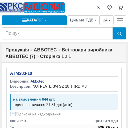
КАТАЛОГ
Ціна без ПДВ
UA
Togg
navi
Продукція
>
ABBOTEC
>
Всі товари виробника
ABBOTEC (7)
>
Сторінка 1 з 1
ATM283-10
Виробник
:
Abbotec
Description:
NUTPLATE 3/4 SZ 10 THRD M3
на замовлення 844 шт:
термін постачання 21-31 дні (днів)
Підписка на надходження
КІЛЬКІСТЬ
ЦІНА БЕЗ ПДВ
935.35 грн
1+