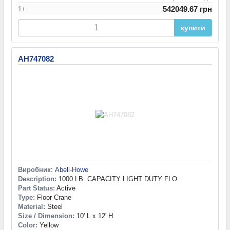
542049.67 грн
1+
купити
AH747082
Виробник
:
Abell-Howe
Description:
1000 LB. CAPACITY LIGHT DUTY FLO
Part Status:
Active
Type:
Floor Crane
Material:
Steel
Size / Dimension:
10' L x 12' H
Color:
Yellow