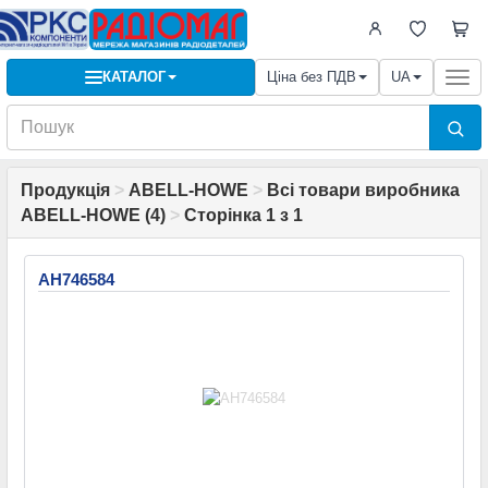
КАТАЛОГ
Ціна без ПДВ
UA
Togg
navi
Продукція
>
ABELL-HOWE
>
Всі товари виробника
ABELL-HOWE (4)
>
Сторінка 1 з 1
AH746584