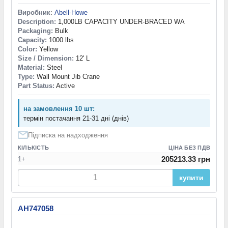
Виробник
:
Abell-Howe
Description:
1,000LB CAPACITY UNDER-BRACED WA
Packaging:
Bulk
Capacity:
1000 lbs
Color:
Yellow
Size / Dimension:
12' L
Material:
Steel
Type:
Wall Mount Jib Crane
Part Status:
Active
на замовлення 10 шт:
термін постачання 21-31 дні (днів)
Підписка на надходження
КІЛЬКІСТЬ
ЦІНА БЕЗ ПДВ
205213.33 грн
1+
купити
AH747058