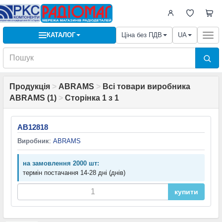
КАТАЛОГ
Ціна без ПДВ
UA
Togg
navi
Продукція
>
ABRAMS
>
Всі товари виробника
ABRAMS (1)
>
Сторінка 1 з 1
AB12818
Виробник
:
ABRAMS
на замовлення 2000 шт:
термін постачання 14-28 дні (днів)
купити