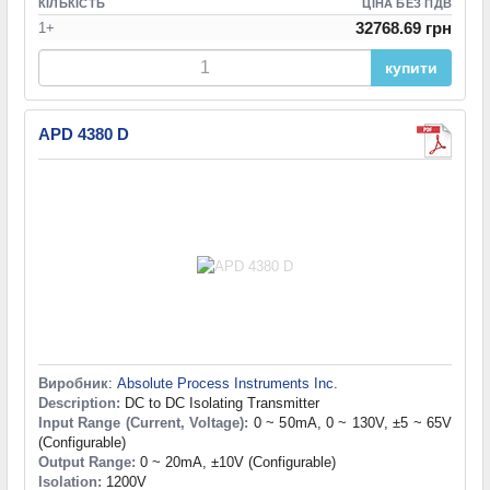
КІЛЬКІСТЬ
ЦІНА БЕЗ ПДВ
32768.69 грн
1+
купити
APD 4380 D
Виробник
:
Absolute Process Instruments Inc.
Description:
DC to DC Isolating Transmitter
Input Range (Current, Voltage):
0 ~ 50mA, 0 ~ 130V, ±5 ~ 65V
(Configurable)
Output Range:
0 ~ 20mA, ±10V (Configurable)
Isolation:
1200V