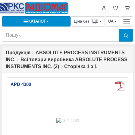
КАТАЛОГ
Ціна без ПДВ
UA
Togg
navi
Продукція
>
ABSOLUTE PROCESS INSTRUMENTS
INC.
>
Всі товари виробника ABSOLUTE PROCESS
INSTRUMENTS INC. (2)
>
Сторінка 1 з 1
APD 4380