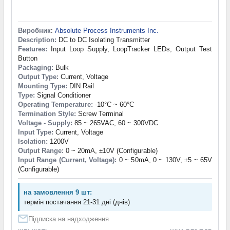
Виробник
:
Absolute Process Instruments Inc.
Description:
DC to DC Isolating Transmitter
Features:
Input Loop Supply, LoopTracker LEDs, Output Test
Button
Packaging:
Bulk
Output Type:
Current, Voltage
Mounting Type:
DIN Rail
Type:
Signal Conditioner
Operating Temperature:
-10°C ~ 60°C
Termination Style:
Screw Terminal
Voltage - Supply:
85 ~ 265VAC, 60 ~ 300VDC
Input Type:
Current, Voltage
Isolation:
1200V
Output Range:
0 ~ 20mA, ±10V (Configurable)
Input Range (Current, Voltage):
0 ~ 50mA, 0 ~ 130V, ±5 ~ 65V
(Configurable)
на замовлення 9 шт:
термін постачання 21-31 дні (днів)
Підписка на надходження