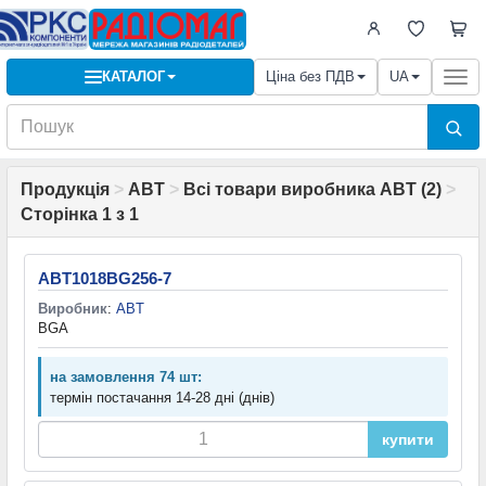
КАТАЛОГ
Ціна без ПДВ
UA
Togg
navi
Продукція
>
ABT
>
Всі товари виробника ABT (2)
>
Сторінка 1 з 1
ABT1018BG256-7
Виробник
:
ABT
BGA
на замовлення 74 шт:
термін постачання 14-28 дні (днів)
купити