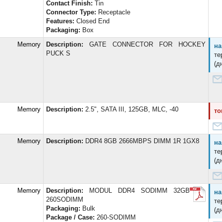
Contact Finish:
Tin
Connector Type:
Receptacle
Features:
Closed End
Packaging:
Box
d Memory
Description:
GATE CONNECTOR FOR HOCKEY
на
PUCK S
те
(д
d Memory
Description:
2.5", SATA III, 125GB, MLC, -40
то
d Memory
Description:
DDR4 8GB 2666MBPS DIMM 1R 1GX8
на
те
(д
d Memory
Description:
MODUL DDR4 SODIMM 32GB
на
260SODIMM
те
Packaging:
Bulk
(д
Package / Case:
260-SODIMM