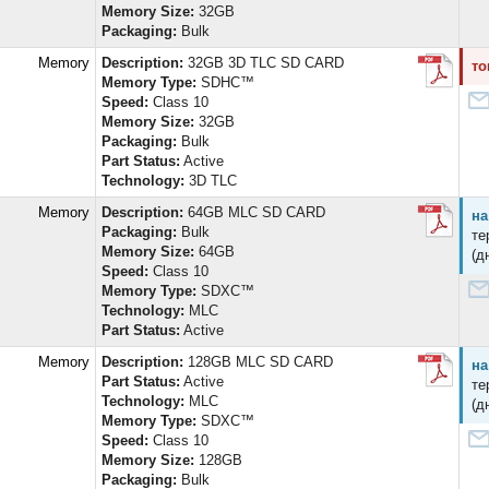
Memory Size:
32GB
Packaging:
Bulk
d Memory
Description:
32GB 3D TLC SD CARD
то
Memory Type:
SDHC™
Speed:
Class 10
Memory Size:
32GB
Packaging:
Bulk
Part Status:
Active
Technology:
3D TLC
d Memory
Description:
64GB MLC SD CARD
на
Packaging:
Bulk
те
Memory Size:
64GB
(д
Speed:
Class 10
Memory Type:
SDXC™
Technology:
MLC
Part Status:
Active
d Memory
Description:
128GB MLC SD CARD
на
Part Status:
Active
те
Technology:
MLC
(д
Memory Type:
SDXC™
Speed:
Class 10
Memory Size:
128GB
Packaging:
Bulk