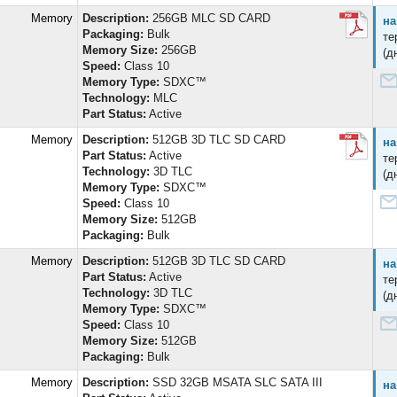
d Memory
Description:
256GB MLC SD CARD
на
Packaging:
Bulk
те
Memory Size:
256GB
(д
Speed:
Class 10
Memory Type:
SDXC™
Technology:
MLC
Part Status:
Active
d Memory
Description:
512GB 3D TLC SD CARD
на
Part Status:
Active
те
Technology:
3D TLC
(д
Memory Type:
SDXC™
Speed:
Class 10
Memory Size:
512GB
Packaging:
Bulk
d Memory
Description:
512GB 3D TLC SD CARD
на
Part Status:
Active
те
Technology:
3D TLC
(д
Memory Type:
SDXC™
Speed:
Class 10
Memory Size:
512GB
Packaging:
Bulk
d Memory
Description:
SSD 32GB MSATA SLC SATA III
на