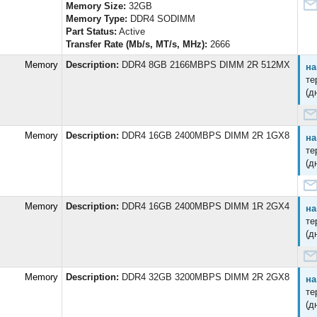
Memory Size:
32GB
Memory Type:
DDR4 SODIMM
Part Status:
Active
Transfer Rate (Mb/s, MT/s, MHz):
2666
d Memory
Description:
DDR4 8GB 2166MBPS DIMM 2R 512MX
на
те
(д
d Memory
Description:
DDR4 16GB 2400MBPS DIMM 2R 1GX8
на
те
(д
d Memory
Description:
DDR4 16GB 2400MBPS DIMM 1R 2GX4
на
те
(д
d Memory
Description:
DDR4 32GB 3200MBPS DIMM 2R 2GX8
на
те
(д