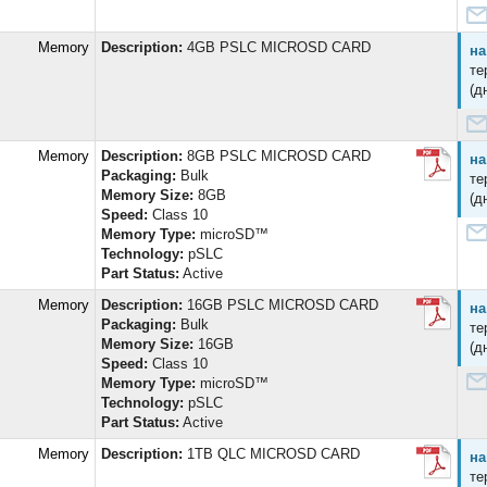
d Memory
Description:
4GB PSLC MICROSD CARD
на
те
(д
d Memory
Description:
8GB PSLC MICROSD CARD
на
Packaging:
Bulk
те
Memory Size:
8GB
(д
Speed:
Class 10
Memory Type:
microSD™
Technology:
pSLC
Part Status:
Active
d Memory
Description:
16GB PSLC MICROSD CARD
на
Packaging:
Bulk
те
Memory Size:
16GB
(д
Speed:
Class 10
Memory Type:
microSD™
Technology:
pSLC
Part Status:
Active
d Memory
Description:
1TB QLC MICROSD CARD
на
те