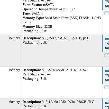
Part Status:
Active
те
Form Factor:
mSATA
(д
Operating Temperature:
-40°C ~ 85°C
Type:
SATA III
Memory Type:
Solid State Drive (SSD) FLASH - NAND
(SLC)
Memory Size:
32GB
Packaging:
Bulk
d Memory
Description:
M.2, 2242, SATA III, 250GB, pSLC
на
Packaging:
Bulk
те
(д
d Memory
Description:
M.2 2280 NVME 2TB -40C+85C
на
Part Status:
Active
те
Packaging:
Bulk
(д
d Memory
Description:
M.2, NVMe 2280, PCIe, 960GB, TLC
на
Packaging:
Bulk
те