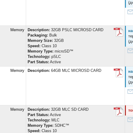
(д
d Memory
Description:
32GB PSLC MICROSD CARD
на
Packaging:
Bulk
те
Memory Size:
32GB
(д
Speed:
Class 10
Memory Type:
microSD™
Technology:
pSLC
Part Status:
Active
d Memory
Description:
64GB MLC MICROSD CARD
на
те
(д
d Memory
Description:
32GB MLC SD CARD
то
Part Status:
Active
Technology:
MLC
Memory Type:
SDHC™
Speed:
Class 10