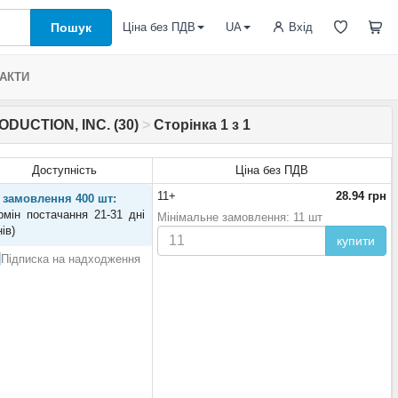
Пошук
Вхід
Ціна без ПДВ
UA
АКТИ
DUCTION, INC. (30)
>
Сторінка 1 з 1
Доступність
Ціна без ПДВ
11+
28.94 грн
 замовлення 400 шт:
рмін постачання 21-31 дні
Мінімальне замовлення: 11 шт
нів)
купити
Підписка на надходження