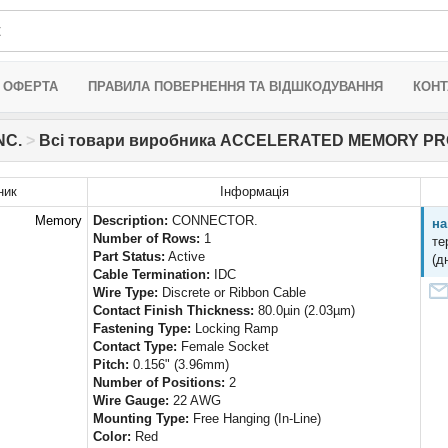
 ОФЕРТА
ПРАВИЛА ПОВЕРНЕННЯ ТА ВІДШКОДУВАННЯ
КОНТ
NC.
>
Всі товари виробника ACCELERATED MEMORY PRO
ник
Інформація
d Memory
Description:
CONNECTOR.
на
Number of Rows:
1
те
Part Status:
Active
(д
Cable Termination:
IDC
Wire Type:
Discrete or Ribbon Cable
Contact Finish Thickness:
80.0µin (2.03µm)
Fastening Type:
Locking Ramp
Contact Type:
Female Socket
Pitch:
0.156" (3.96mm)
Number of Positions:
2
Wire Gauge:
22 AWG
Mounting Type:
Free Hanging (In-Line)
Color:
Red