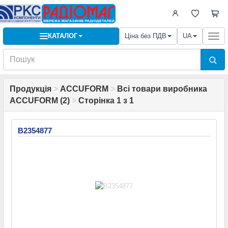
КАТАЛОГ
Ціна без ПДВ
UA
Togg
navi
Продукція
>
ACCUFORM
>
Всі товари виробника
ACCUFORM (2)
>
Сторінка 1 з 1
B2354877