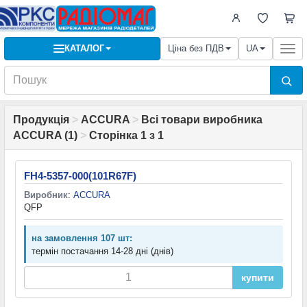
КАТАЛОГ
Ціна без ПДВ
UA
Togg
navi
Продукція
>
ACCURA
>
Всі товари виробника
ACCURA (1)
>
Сторінка 1 з 1
FH4-5357-000(101R67F)
Виробник
:
ACCURA
QFP
на замовлення 107 шт:
термін постачання 14-28 дні (днів)
купити