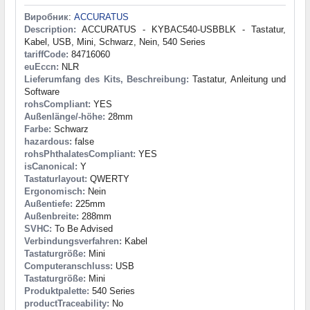
Виробник
:
ACCURATUS
Description:
ACCURATUS - KYBAC540-USBBLK - Tastatur,
Kabel, USB, Mini, Schwarz, Nein, 540 Series
tariffCode:
84716060
euEccn:
NLR
Lieferumfang des Kits, Beschreibung:
Tastatur, Anleitung und
Software
rohsCompliant:
YES
Außenlänge/-höhe:
28mm
Farbe:
Schwarz
hazardous:
false
rohsPhthalatesCompliant:
YES
isCanonical:
Y
Tastaturlayout:
QWERTY
Ergonomisch:
Nein
Außentiefe:
225mm
Außenbreite:
288mm
SVHC:
To Be Advised
Verbindungsverfahren:
Kabel
Tastaturgröße:
Mini
Computeranschluss:
USB
Tastaturgröße:
Mini
Produktpalette:
540 Series
productTraceability:
No