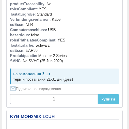
productTraceability:
No
rohsCompliant:
YES
Tastaturgröße:
Standard
Verbindungsverfahren:
Kabel
euEccn:
NLR
Computeranschluss:
USB
hazardous:
false
rohsPhthalatesCompliant:
YES
Tastaturfarbe:
Schwarz
usEccn:
EAR99
Produktpalette:
Monster 2 Series
SVHC:
No SVHC (25-Jun-2020)
на замовлення 3 шт:
термін постачання 21-31 дні (днів)
Підписка на надходження
купити
KYB-MON2MIX-LCUH