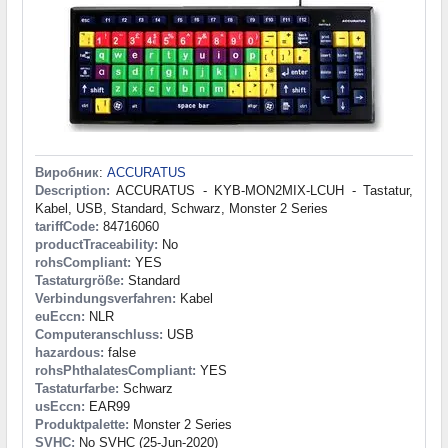
Виробник
:
ACCURATUS
Description:
ACCURATUS - KYB-MON2MIX-LCUH - Tastatur,
Kabel, USB, Standard, Schwarz, Monster 2 Series
tariffCode:
84716060
productTraceability:
No
rohsCompliant:
YES
Tastaturgröße:
Standard
Verbindungsverfahren:
Kabel
euEccn:
NLR
Computeranschluss:
USB
hazardous:
false
rohsPhthalatesCompliant:
YES
Tastaturfarbe:
Schwarz
usEccn:
EAR99
Produktpalette:
Monster 2 Series
SVHC:
No SVHC (25-Jun-2020)