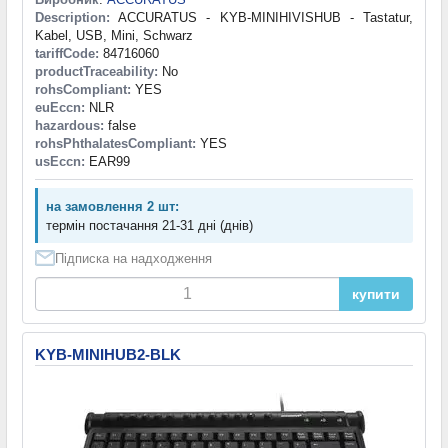
Description:
ACCURATUS - KYB-MINIHIVISHUB - Tastatur,
Kabel, USB, Mini, Schwarz
tariffCode:
84716060
productTraceability:
No
rohsCompliant:
YES
euEccn:
NLR
hazardous:
false
rohsPhthalatesCompliant:
YES
usEccn:
EAR99
на замовлення 2 шт:
термін постачання 21-31 дні (днів)
Підписка на надходження
купити
KYB-MINIHUB2-BLK