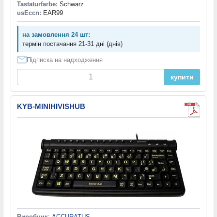
Tastaturfarbe:
Schwarz
usEccn:
EAR99
на замовлення 24 шт:
термін постачання 21-31 дні (днів)
Підписка на надходження
купити
KYB-MINIHIVISHUB
Виробник
:
ACCURATUS