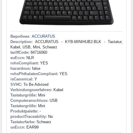
Виробник
:
ACCURATUS
Description:
ACCURATUS - KYB-MINIHUB2-BLK - Tastatur,
Kabel, USB, Mini, Schwarz
tariffCode:
84716060
euEccn:
NLR
rohsCompliant:
YES
hazardous:
false
rohsPhthalatesCompliant:
YES
isCanonical:
Y
SVHC:
To Be Advised
Verbindungsverfahren:
Kabel
Tastaturgröße:
Mini
Computeranschluss:
USB
Tastaturgröße:
Mini
Produktpalette:
-
productTraceability:
No
Tastaturfarbe:
Schwarz
usEccn:
EAR99