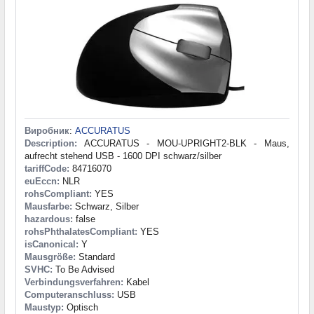
Виробник
:
ACCURATUS
Description:
ACCURATUS - MOU-UPRIGHT2-BLK - Maus,
aufrecht stehend USB - 1600 DPI schwarz/silber
tariffCode:
84716070
euEccn:
NLR
rohsCompliant:
YES
Mausfarbe:
Schwarz, Silber
hazardous:
false
rohsPhthalatesCompliant:
YES
isCanonical:
Y
Mausgröße:
Standard
SVHC:
To Be Advised
Verbindungsverfahren:
Kabel
Computeranschluss:
USB
Maustyp:
Optisch