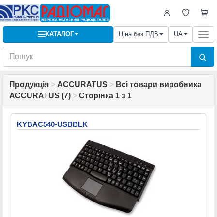
КАТАЛОГ
Ціна без ПДВ
UA
Togg
navi
Продукція
>
ACCURATUS
>
Всі товари виробника
ACCURATUS (7)
>
Сторінка 1 з 1
KYBAC540-USBBLK