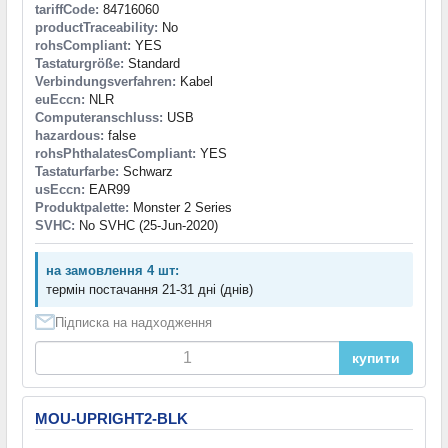
tariffCode:
84716060
productTraceability:
No
rohsCompliant:
YES
Tastaturgröße:
Standard
Verbindungsverfahren:
Kabel
euEccn:
NLR
Computeranschluss:
USB
hazardous:
false
rohsPhthalatesCompliant:
YES
Tastaturfarbe:
Schwarz
usEccn:
EAR99
Produktpalette:
Monster 2 Series
SVHC:
No SVHC (25-Jun-2020)
на замовлення 4 шт:
термін постачання 21-31 дні (днів)
Підписка на надходження
купити
MOU-UPRIGHT2-BLK