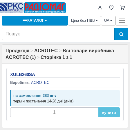
КАТАЛОГ
Ціна без ПДВ
UA
Togg
navi
Продукція
>
ACROTEC
>
Всі товари виробника
ACROTEC (1)
>
Сторінка 1 з 1
XULB260SA
Виробник
:
ACROTEC
на замовлення 283 шт:
термін постачання 14-28 дні (днів)
купити