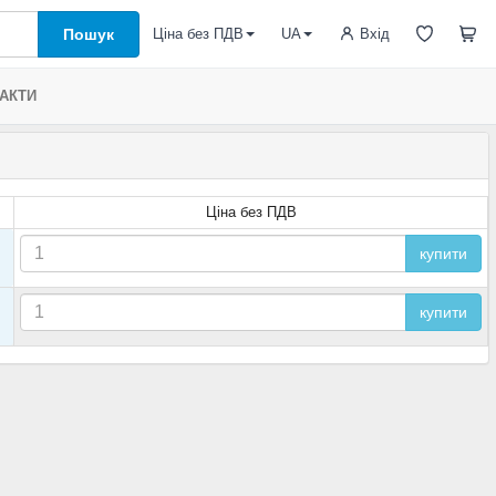
Пошук
Вхід
Ціна без ПДВ
UA
АКТИ
Ціна без ПДВ
купити
купити