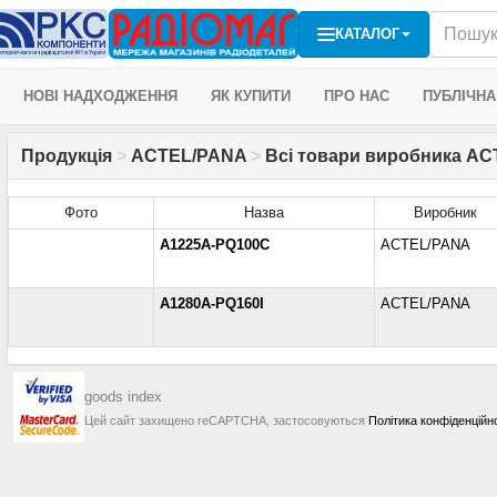
КАТАЛОГ
НОВІ НАДХОДЖЕННЯ
ЯК КУПИТИ
ПРО НАС
ПУБЛІЧНА
Продукція
>
ACTEL/PANA
>
Всі товари виробника AC
Фото
Назва
Виробник
A1225A-PQ100C
ACTEL/PANA
A1280A-PQ160I
ACTEL/PANA
goods index
Цей сайт захищено reCAPTCHA, застосовуються
Політика конфіденційн