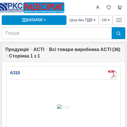
КАТАЛОГ
Ціна без ПДВ
UA
Togg
navi
Продукція
>
ACTI
>
Всі товари виробника ACTI (36)
>
Сторінка 1 з 1
A310