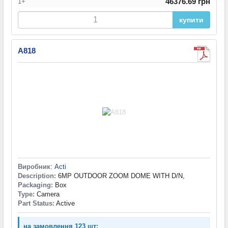
46376.69 грн
1+
купити
A818
Виробник
:
Acti
Description:
6MP OUTDOOR ZOOM DOME WITH D/N,
Packaging:
Box
Type:
Camera
Part Status:
Active
на замовлення 123 шт: