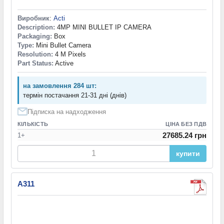
Виробник
:
Acti
Description:
4MP MINI BULLET IP CAMERA
Packaging:
Box
Type:
Mini Bullet Camera
Resolution:
4 M Pixels
Part Status:
Active
на замовлення 284 шт:
термін постачання 21-31 дні (днів)
Підписка на надходження
КІЛЬКІСТЬ
ЦІНА БЕЗ ПДВ
27685.24 грн
1+
купити
A311